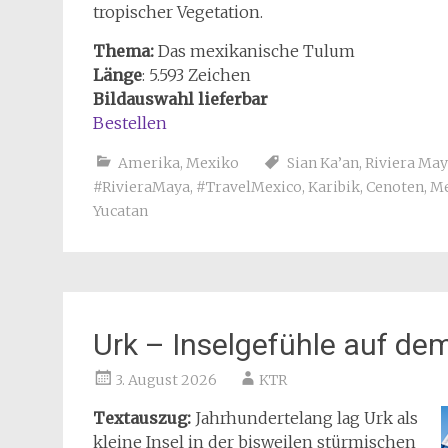
tropischer Vegetation.
Thema:
Das mexikanische Tulum
Länge
: 5.593 Zeichen
Bildauswahl lieferbar
Bestellen
Amerika
,
Mexiko
Sian Ka’an
,
Riviera Ma
#RivieraMaya
,
#TravelMexico
,
Karibik
,
Cenoten
,
Me
Yucatan
Urk – Inselgefühle auf de
3. August 2026
KTR
Textauszug:
Jahrhundertelang lag Urk als
kleine Insel in der bisweilen stürmischen