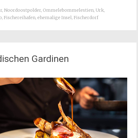
r
,
Noordoostpolder
,
Ommelebommelestien
,
Urk
,
b
,
Fischereihafen
,
ehemalige Insel
,
Fischerdorf
dischen Gardinen