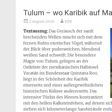
Tulum – wo Karibik auf May
3. August 2026
KTR
Textauszug:
Das Geräusch der sanft
brechenden Wellen mischt sich mit dem
fernen Rufen exotischer Vögel, während
der Blick über puderweichen, blendend
weißen Sand schweift. Die besondere
Magie von Tulum, gelegen an der
Ostküste der mexikanischen Halbinsel
Yucatán im Bundesstaat Quintana Roo,
liegt in der Schönheit der Karibik
einerseits und einer außergewöhnlichen
historischen Kulisse andererseits. Das
intensive Türkis des Meeres kontrastiert
mit den hellen Kalksteinfelsen, auf denen s
ziehen sich kilometerlange Sandstrände ent