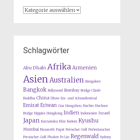
Kategorien
Schlagwörter
Afrika
Armenien
Abu Dhabi
Asien
Australien
Bangalore
Bangkok
Bombay
Bollywood
Bridge Climb
China
Buddha
Dhow
Eis- und Schneefestival
Emirat
Eriwan
Goa
Hangzhou
Harbin
Harbour
Indien
Israel
Bridge
Hippies
Hongkong
Indonesien
Japan
Kyushu
Karnataka
Kfar Kedem
Mumbai
Nazareth
Papst
Perischer Golf
Perlentaucher
Regenwald
Persischer Golf
Phuket
Po Lin
Sydney