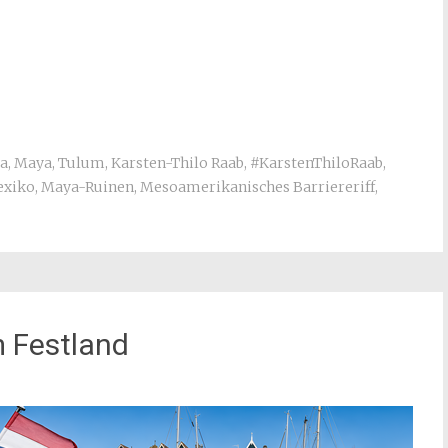
ya
,
Maya
,
Tulum
,
Karsten-Thilo Raab
,
#KarstenThiloRaab
,
xiko
,
Maya-Ruinen
,
Mesoamerikanisches Barriereriff
,
m Festland