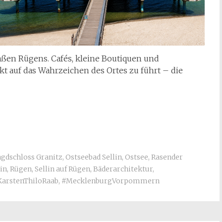
aßen Rügens. Cafés, kleine Boutiquen und
kt auf das Wahrzeichen des Ortes zu führt – die
agdschloss Granitz
,
Ostseebad Sellin
,
Ostsee
,
Rasender
in
,
Rügen
,
Sellin auf Rügen
,
Bäderarchitektur
,
KarstenThiloRaab
,
#MecklenburgVorpommern