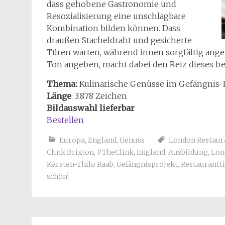
dass gehobene Gastronomie und
Resozialisierung eine unschlagbare
Kombination bilden können. Dass
draußen Stacheldraht und gesicherte
Türen warten, während innen sorgfältig ange
Ton angeben, macht dabei den Reiz dieses be
Thema:
Kulinarische Genüsse im Gefängnis-
Länge
: 3.878 Zeichen
Bildauswahl lieferbar
Bestellen
Europa
,
England
,
Genuss
London Restaur
Clink Brixton
,
#TheClink
,
England
,
Ausbildung
,
Lon
Karsten-Thilo Raab
,
Gefängnisprojekt
,
Restaurantt
schön!