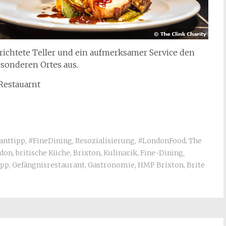
richtete Teller und ein aufmerksamer Service den
sonderen Ortes aus.
Restauarnt
anttipp
,
#FineDining
,
Resozialisierung
,
#LondonFood
,
The
don
,
britische Küche
,
Brixton
,
Kulinarik
,
Fine-Dining
,
ipp
,
Gefängnisrestaurant
,
Gastronomie
,
HMP Brixton
,
Brite