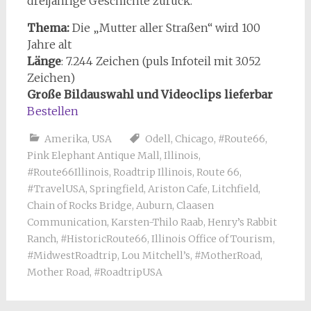
dreijährige Geschichte zurück.
Thema:
Die „Mutter aller Straßen“ wird 100
Jahre alt
Länge
: 7.244 Zeichen (puls Infoteil mit 3.052
Zeichen)
Große Bildauswahl und Videoclips lieferbar
Bestellen
Amerika
,
USA
Odell
,
Chicago
,
#Route66
,
Pink Elephant Antique Mall
,
Illinois
,
#Route66Illinois
,
Roadtrip Illinois
,
Route 66
,
#TravelUSA
,
Springfield
,
Ariston Cafe
,
Litchfield
,
Chain of Rocks Bridge
,
Auburn
,
Claasen
Communication
,
Karsten-Thilo Raab
,
Henry’s Rabbit
Ranch
,
#HistoricRoute66
,
Illinois Office of Tourism
,
#MidwestRoadtrip
,
Lou Mitchell’s
,
#MotherRoad
,
Mother Road
,
#RoadtripUSA