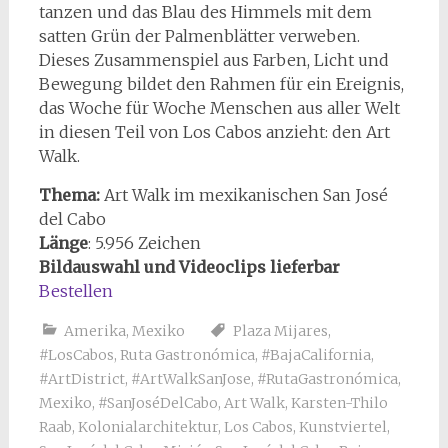
tanzen und das Blau des Himmels mit dem
satten Grün der Palmenblätter verweben.
Dieses Zusammenspiel aus Farben, Licht und
Bewegung bildet den Rahmen für ein Ereignis,
das Woche für Woche Menschen aus aller Welt
in diesen Teil von Los Cabos anzieht: den Art
Walk.
Thema:
Art Walk im mexikanischen San José
del Cabo
Länge
: 5.956
Zeichen
Bildauswahl und Videoclips lieferbar
Bestellen
Amerika
,
Mexiko
Plaza Mijares
,
#LosCabos
,
Ruta Gastronómica
,
#BajaCalifornia
,
#ArtDistrict
,
#ArtWalkSanJose
,
#RutaGastronómica
,
Mexiko
,
#SanJoséDelCabo
,
Art Walk
,
Karsten-Thilo
Raab
,
Kolonialarchitektur
,
Los Cabos
,
Kunstviertel
,