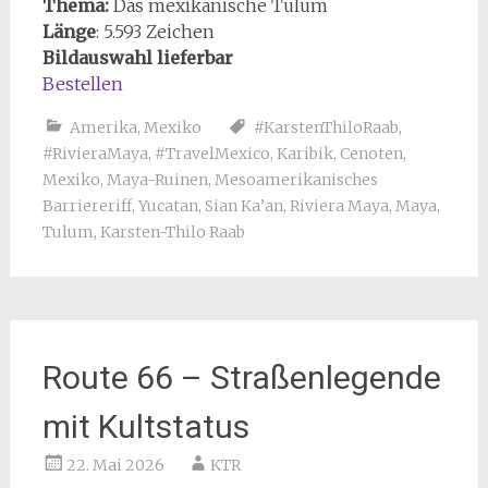
Thema:
Das mexikanische Tulum
Länge
: 5.593 Zeichen
Bildauswahl lieferbar
Bestellen
Amerika
,
Mexiko
#KarstenThiloRaab
,
#RivieraMaya
,
#TravelMexico
,
Karibik
,
Cenoten
,
Mexiko
,
Maya-Ruinen
,
Mesoamerikanisches
Barriereriff
,
Yucatan
,
Sian Ka’an
,
Riviera Maya
,
Maya
,
Tulum
,
Karsten-Thilo Raab
Route 66 – Straßenlegende
mit Kultstatus
22. Mai 2026
KTR