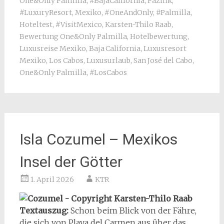
One&Only Palmilla
,
#BajaCalifornia
,
Pazifik
,
#LuxuryResort
,
Mexiko
,
#OneAndOnly
,
#Palmilla
,
Hoteltest
,
#VisitMexico
,
Karsten-Thilo Raab
,
Bewertung One&Only Palmilla
,
Hotelbewertung
,
Luxusreise Mexiko
,
Baja California
,
Luxusresort
Mexiko
,
Los Cabos
,
Luxusurlaub
,
San José del Cabo
,
One&Only Palmilla
,
#LosCabos
Isla Cozumel – Mexikos
Insel der Götter
1. April 2026
KTR
Textauszug:
Schon beim Blick von der Fähre,
die sich von Playa del Carmen aus über das