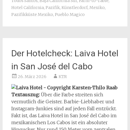
Todos Santos
,
Baja California Sur
,
Farm-to-Table
,
Hotel California
,
Pazifik
,
Künstlerdorf
,
Mexiko
,
Pazifikküste Mexiko
,
Pueblo Magico
Der Hotelcheck: Laiva Hotel
in San José del Cabo
26. März 2026
KTR
Textauszug:
Über die Farbe streiten sich
vermutlich die Geister. Barbie-Liebhaber und
Instagram-Junkies sind auf jeden Fall entzückt.
Fakt ist, das Laiva Hotel in San José del Cabo im
mexikanischen Los Cabos ist ein absoluter
Hingucker. Nur rund 150 Meter vom zentralen