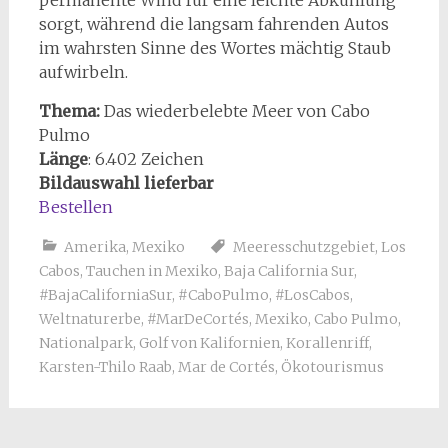
sorgt, während die langsam fahrenden Autos
im wahrsten Sinne des Wortes mächtig Staub
aufwirbeln.
Thema:
Das wiederbelebte Meer von Cabo
Pulmo
Länge
: 6.402 Zeichen
Bildauswahl lieferbar
Bestellen
Amerika
,
Mexiko
Meeresschutzgebiet
,
Los
Cabos
,
Tauchen in Mexiko
,
Baja California Sur
,
#BajaCaliforniaSur
,
#CaboPulmo
,
#LosCabos
,
Weltnaturerbe
,
#MarDeCortés
,
Mexiko
,
Cabo Pulmo
,
Nationalpark
,
Golf von Kalifornien
,
Korallenriff
,
Karsten-Thilo Raab
,
Mar de Cortés
,
Ökotourismus