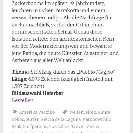
Zuckerbooms im späten 19. Jahrhundert,
leuchten in Ocker, Terrakotta und einem
verwaschenen Indigo. Als die Nachfrage für
Zucker nachließ, verfiel der Ort in einen
dornröschenhaften Schlaf. Genau diese
Isolation rettete den architektonischen Kern
vor der Modernisierungswut und bewahrte
jene Patina, die heute Künstler, Aussteiger und
Ästheten aus aller Welt anlockt.
Thema:
Streifzug durch das „Pueblo Mágico“
Länge
: 6.073 Zeichen (zuzüglich Infoteil mit
1.587 Zeichen)
Bildauswahl lieferbar
Bestellen
Amerika
,
Mexiko
Wellenreiten
,
Punta
Lobos
,
Surfen
,
Sierra de la Laguna
,
Karsten-Thilo
Raab
,
Surfparadis
,
Los Cabos
,
Travel Mexico
,