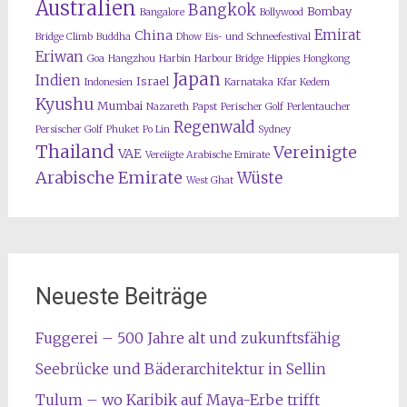
Australien
Bangkok
Bombay
Bangalore
Bollywood
Emirat
China
Bridge Climb
Buddha
Dhow
Eis- und Schneefestival
Eriwan
Goa
Hangzhou
Harbin
Harbour Bridge
Hippies
Hongkong
Japan
Indien
Israel
Indonesien
Karnataka
Kfar Kedem
Kyushu
Mumbai
Nazareth
Papst
Perischer Golf
Perlentaucher
Regenwald
Persischer Golf
Phuket
Po Lin
Sydney
Thailand
Vereinigte
VAE
Vereiigte Arabische Emirate
Arabische Emirate
Wüste
West Ghat
Neueste Beiträge
Fuggerei – 500 Jahre alt und zukunftsfähig
Seebrücke und Bäderarchitektur in Sellin
Tulum – wo Karibik auf Maya-Erbe trifft