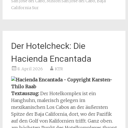
San José del Cabo
,
Misión San José del Cabo
,
Baja
California Sur
Der Hotelcheck: Die
Hacienda Encantada
8. April 2026
KTR
Textauszug:
Der Hotelkomplex ist ein
Hanghuhn, malerisch gelegen im
mexikanischen Los Cabos an der äußersten
Spitze der Baja California, dort, wo der Pazifik
auf den Golf von Kalifornien trifft. Ganz oben.
am höchsten Punkt des Hotelkomplexes thront