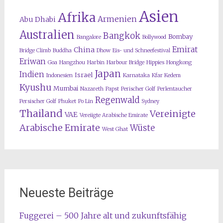
Asien
Afrika
Armenien
Abu Dhabi
Australien
Bangkok
Bombay
Bangalore
Bollywood
Emirat
China
Bridge Climb
Buddha
Dhow
Eis- und Schneefestival
Eriwan
Goa
Hangzhou
Harbin
Harbour Bridge
Hippies
Hongkong
Japan
Indien
Israel
Indonesien
Karnataka
Kfar Kedem
Kyushu
Mumbai
Nazareth
Papst
Perischer Golf
Perlentaucher
Regenwald
Persischer Golf
Phuket
Po Lin
Sydney
Thailand
Vereinigte
VAE
Vereiigte Arabische Emirate
Arabische Emirate
Wüste
West Ghat
Neueste Beiträge
Fuggerei – 500 Jahre alt und zukunftsfähig