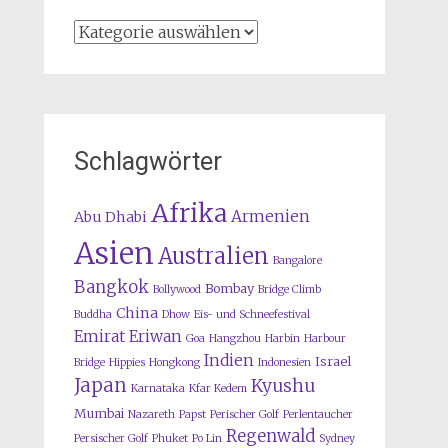
Kategorien
Schlagwörter
Afrika
Armenien
Abu Dhabi
Asien
Australien
Bangalore
Bangkok
Bombay
Bollywood
Bridge Climb
China
Buddha
Dhow
Eis- und Schneefestival
Emirat
Eriwan
Goa
Hangzhou
Harbin
Harbour
Indien
Israel
Bridge
Hippies
Hongkong
Indonesien
Japan
Kyushu
Karnataka
Kfar Kedem
Mumbai
Nazareth
Papst
Perischer Golf
Perlentaucher
Regenwald
Persischer Golf
Phuket
Po Lin
Sydney