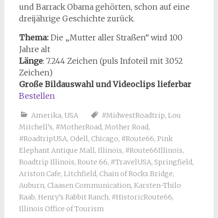
und Barrack Obama gehörten, schon auf eine
dreijährige Geschichte zurück.
Thema:
Die „Mutter aller Straßen“ wird 100
Jahre alt
Länge
: 7.244 Zeichen (puls Infoteil mit 3.052
Zeichen)
Große Bildauswahl und Videoclips lieferbar
Bestellen
Amerika
,
USA
#MidwestRoadtrip
,
Lou
Mitchell’s
,
#MotherRoad
,
Mother Road
,
#RoadtripUSA
,
Odell
,
Chicago
,
#Route66
,
Pink
Elephant Antique Mall
,
Illinois
,
#Route66Illinois
,
Roadtrip Illinois
,
Route 66
,
#TravelUSA
,
Springfield
,
Ariston Cafe
,
Litchfield
,
Chain of Rocks Bridge
,
Auburn
,
Claasen Communication
,
Karsten-Thilo
Raab
,
Henry’s Rabbit Ranch
,
#HistoricRoute66
,
Illinois Office of Tourism