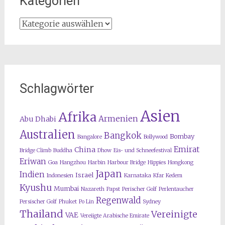
Kategorien
Kategorien
Schlagwörter
Asien
Afrika
Armenien
Abu Dhabi
Australien
Bangkok
Bombay
Bangalore
Bollywood
Emirat
China
Bridge Climb
Buddha
Dhow
Eis- und Schneefestival
Eriwan
Goa
Hangzhou
Harbin
Harbour Bridge
Hippies
Hongkong
Japan
Indien
Israel
Indonesien
Karnataka
Kfar Kedem
Kyushu
Mumbai
Nazareth
Papst
Perischer Golf
Perlentaucher
Regenwald
Persischer Golf
Phuket
Po Lin
Sydney
Thailand
Vereinigte
VAE
Vereiigte Arabische Emirate