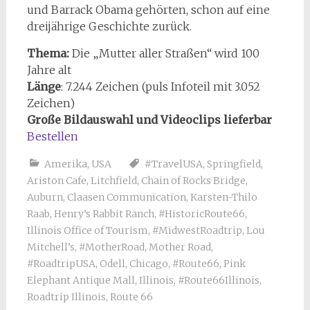
und Barrack Obama gehörten, schon auf eine
dreijährige Geschichte zurück.
Thema:
Die „Mutter aller Straßen“ wird 100
Jahre alt
Länge
: 7.244 Zeichen (puls Infoteil mit 3.052
Zeichen)
Große Bildauswahl und Videoclips lieferbar
Bestellen
Amerika
,
USA
#TravelUSA
,
Springfield
,
Ariston Cafe
,
Litchfield
,
Chain of Rocks Bridge
,
Auburn
,
Claasen Communication
,
Karsten-Thilo
Raab
,
Henry’s Rabbit Ranch
,
#HistoricRoute66
,
Illinois Office of Tourism
,
#MidwestRoadtrip
,
Lou
Mitchell’s
,
#MotherRoad
,
Mother Road
,
#RoadtripUSA
,
Odell
,
Chicago
,
#Route66
,
Pink
Elephant Antique Mall
,
Illinois
,
#Route66Illinois
,
Roadtrip Illinois
,
Route 66