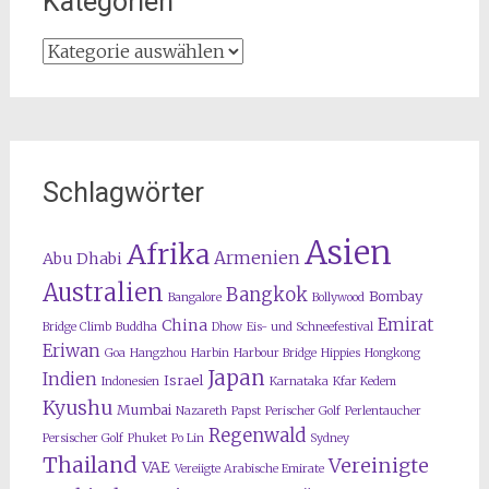
Kategorien
Kategorien
Schlagwörter
Asien
Afrika
Armenien
Abu Dhabi
Australien
Bangkok
Bombay
Bangalore
Bollywood
Emirat
China
Bridge Climb
Buddha
Dhow
Eis- und Schneefestival
Eriwan
Goa
Hangzhou
Harbin
Harbour Bridge
Hippies
Hongkong
Japan
Indien
Israel
Indonesien
Karnataka
Kfar Kedem
Kyushu
Mumbai
Nazareth
Papst
Perischer Golf
Perlentaucher
Regenwald
Persischer Golf
Phuket
Po Lin
Sydney
Thailand
Vereinigte
VAE
Vereiigte Arabische Emirate