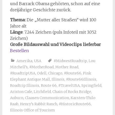
und Barrack Obama gehörten, schon auf eine
dreijährige Geschichte zurück.
Thema:
Die „Mutter aller Straßen“ wird 100
Jahre alt
Länge
: 7.244 Zeichen (puls Infoteil mit 3.052
Zeichen)
Große Bildauswahl und Videoclips lieferbar
Bestellen
Amerika
,
USA
#MidwestRoadtrip
,
Lou
Mitchell’s
,
#MotherRoad
,
Mother Road
,
#RoadtripUSA
,
Odell
,
Chicago
,
#Route66
,
Pink
Elephant Antique Mall
,
Illinois
,
#Route66Illinois
,
Roadtrip Illinois
,
Route 66
,
#TravelUSA
,
Springfield
,
Ariston Cafe
,
Litchfield
,
Chain of Rocks Bridge
,
Auburn
,
Claasen Communication
,
Karsten-Thilo
Raab
,
Henry’s Rabbit Ranch
,
#HistoricRoute66
,
Illinois Office of Tourism