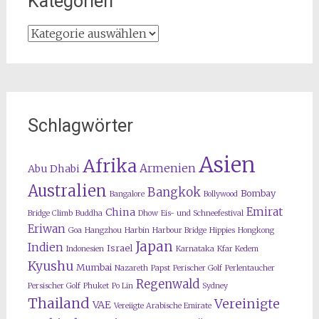
Kategorien
Kategorien
Schlagwörter
Asien
Afrika
Armenien
Abu Dhabi
Australien
Bangkok
Bombay
Bangalore
Bollywood
Emirat
China
Bridge Climb
Buddha
Dhow
Eis- und Schneefestival
Eriwan
Goa
Hangzhou
Harbin
Harbour Bridge
Hippies
Hongkong
Japan
Indien
Israel
Indonesien
Karnataka
Kfar Kedem
Kyushu
Mumbai
Nazareth
Papst
Perischer Golf
Perlentaucher
Regenwald
Persischer Golf
Phuket
Po Lin
Sydney
Thailand
Vereinigte
VAE
Vereiigte Arabische Emirate