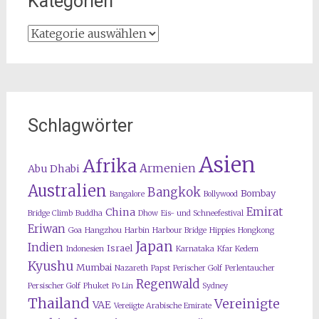
Kategorien
Kategorien
Schlagwörter
Asien
Afrika
Armenien
Abu Dhabi
Australien
Bangkok
Bombay
Bangalore
Bollywood
Emirat
China
Bridge Climb
Buddha
Dhow
Eis- und Schneefestival
Eriwan
Goa
Hangzhou
Harbin
Harbour Bridge
Hippies
Hongkong
Japan
Indien
Israel
Indonesien
Karnataka
Kfar Kedem
Kyushu
Mumbai
Nazareth
Papst
Perischer Golf
Perlentaucher
Regenwald
Persischer Golf
Phuket
Po Lin
Sydney
Thailand
Vereinigte
VAE
Vereiigte Arabische Emirate