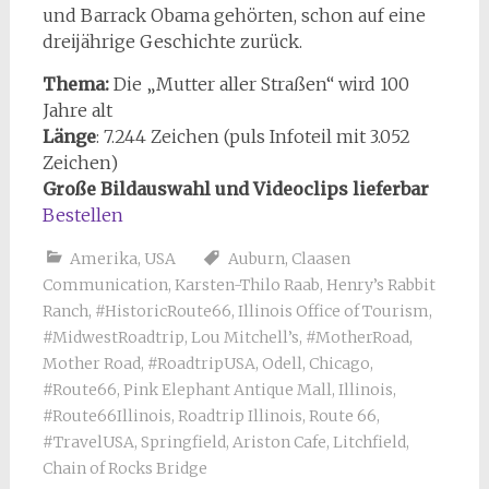
und Barrack Obama gehörten, schon auf eine
dreijährige Geschichte zurück.
Thema:
Die „Mutter aller Straßen“ wird 100
Jahre alt
Länge
: 7.244 Zeichen (puls Infoteil mit 3.052
Zeichen)
Große Bildauswahl und Videoclips lieferbar
Bestellen
Amerika
,
USA
Auburn
,
Claasen
Communication
,
Karsten-Thilo Raab
,
Henry’s Rabbit
Ranch
,
#HistoricRoute66
,
Illinois Office of Tourism
,
#MidwestRoadtrip
,
Lou Mitchell’s
,
#MotherRoad
,
Mother Road
,
#RoadtripUSA
,
Odell
,
Chicago
,
#Route66
,
Pink Elephant Antique Mall
,
Illinois
,
#Route66Illinois
,
Roadtrip Illinois
,
Route 66
,
#TravelUSA
,
Springfield
,
Ariston Cafe
,
Litchfield
,
Chain of Rocks Bridge