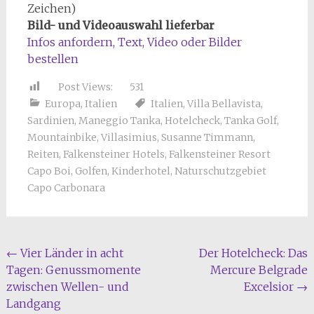
Zeichen)
Bild- und Videoauswahl lieferbar
Infos anfordern, Text, Video oder Bilder
bestellen
Post Views:
531
Europa
,
Italien
Italien
,
Villa Bellavista
,
Sardinien
,
Maneggio Tanka
,
Hotelcheck
,
Tanka Golf
,
Mountainbike
,
Villasimius
,
Susanne Timmann
,
Reiten
,
Falkensteiner Hotels
,
Falkensteiner Resort
Capo Boi
,
Golfen
,
Kinderhotel
,
Naturschutzgebiet
Capo Carbonara
Beitragsnavigation
←
Vier Länder in acht
Der Hotelcheck: Das
Tagen: Genussmomente
Mercure Belgrade
zwischen Wellen- und
Excelsior
→
Landgang