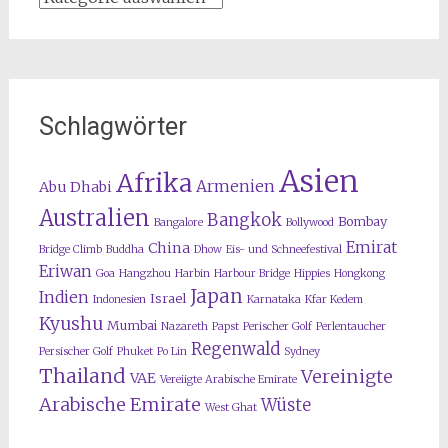
Schlagwörter
Asien
Afrika
Armenien
Abu Dhabi
Australien
Bangkok
Bombay
Bangalore
Bollywood
Emirat
China
Bridge Climb
Buddha
Dhow
Eis- und Schneefestival
Eriwan
Goa
Hangzhou
Harbin
Harbour Bridge
Hippies
Hongkong
Japan
Indien
Israel
Indonesien
Karnataka
Kfar Kedem
Kyushu
Mumbai
Nazareth
Papst
Perischer Golf
Perlentaucher
Regenwald
Persischer Golf
Phuket
Po Lin
Sydney
Thailand
Vereinigte
VAE
Vereiigte Arabische Emirate
Arabische Emirate
Wüste
West Ghat