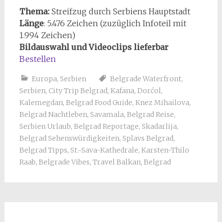
Thema:
Streifzug durch Serbiens Hauptstadt
Länge
:
5.476
Zeichen (zuzüglich Infoteil mit
1.994 Zeichen)
Bildauswahl und Videoclips lieferbar
Bestellen
Europa
,
Serbien
Belgrade Waterfront
,
Serbien
,
City Trip Belgrad
,
Kafana
,
Dorćol
,
Kalemegdan
,
Belgrad Food Guide
,
Knez Mihailova
,
Belgrad Nachtleben
,
Savamala
,
Belgrad Reise
,
Serbien Urlaub
,
Belgrad Reportage
,
Skadarlija
,
Belgrad Sehenswürdigkeiten
,
Splavs Belgrad
,
Belgrad Tipps
,
St.-Sava-Kathedrale
,
Karsten-Thilo
Raab
,
Belgrade Vibes
,
Travel Balkan
,
Belgrad