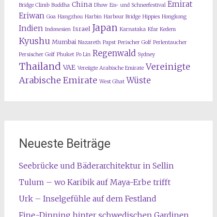
Emirat
China
Bridge Climb
Buddha
Dhow
Eis- und Schneefestival
Eriwan
Goa
Hangzhou
Harbin
Harbour Bridge
Hippies
Hongkong
Japan
Indien
Israel
Indonesien
Karnataka
Kfar Kedem
Kyushu
Mumbai
Nazareth
Papst
Perischer Golf
Perlentaucher
Regenwald
Persischer Golf
Phuket
Po Lin
Sydney
Thailand
Vereinigte
VAE
Vereiigte Arabische Emirate
Arabische Emirate
Wüste
West Ghat
Neueste Beiträge
Seebrücke und Bäderarchitektur in Sellin
Tulum – wo Karibik auf Maya-Erbe trifft
Urk – Inselgefühle auf dem Festland
Fine-Dinning hinter schwedischen Gardinen