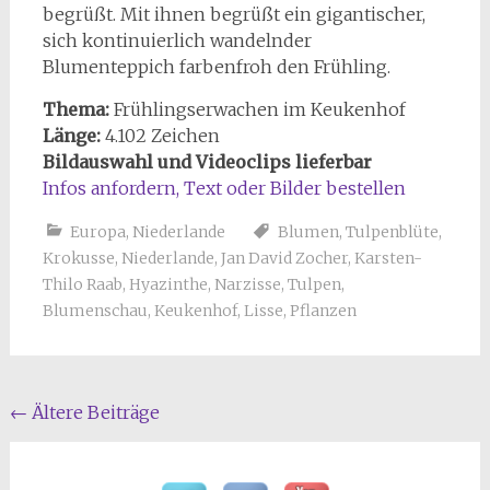
begrüßt. Mit ihnen begrüßt ein gigantischer,
sich kontinuierlich wandelnder
Blumenteppich farbenfroh den Frühling.
Thema:
Frühlingserwachen im Keukenhof
Länge:
4.102 Zeichen
Bildauswahl und Videoclips lieferbar
Infos anfordern, Text oder Bilder bestellen
Europa
,
Niederlande
Blumen
,
Tulpenblüte
,
Krokusse
,
Niederlande
,
Jan David Zocher
,
Karsten-
Thilo Raab
,
Hyazinthe
,
Narzisse
,
Tulpen
,
Blumenschau
,
Keukenhof
,
Lisse
,
Pflanzen
Beitragsnavigation
←
Ältere Beiträge