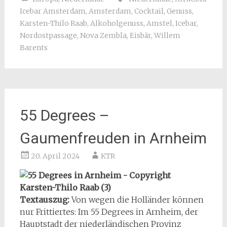
Icebar Amsterdam
,
Amsterdam
,
Cocktail
,
Genuss
,
Karsten-Thilo Raab
,
Alkoholgenuss
,
Amstel
,
Icebar
,
Nordostpassage
,
Nova Zembla
,
Eisbär
,
Willem
Barents
55 Degrees –
Gaumenfreuden in Arnheim
20. April 2024
KTR
Textauszug:
Von wegen die Holländer können
nur Frittiertes: Im 55 Degrees in Arnheim, der
Hauptstadt der niederländischen Provinz