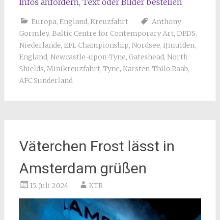
Infos anfordern, Text oder Bilder bestellen
Europa
,
England
,
Kreuzfahrt
Anthony
Gormley
,
Baltic Centre for Contemporary Art
,
DFDS
,
Niederlande
,
EFL Championship
,
Nordsee
,
IJmuiden
,
England
,
Newcastle-upon-Tyne
,
Gateshead
,
North
Shields
,
Minikreuzfahrt
,
Tyne
,
Karsten-Thilo Raab
,
AFC Sunderland
Väterchen Frost lässt in
Amsterdam grüßen
15. Juli 2024
KTR