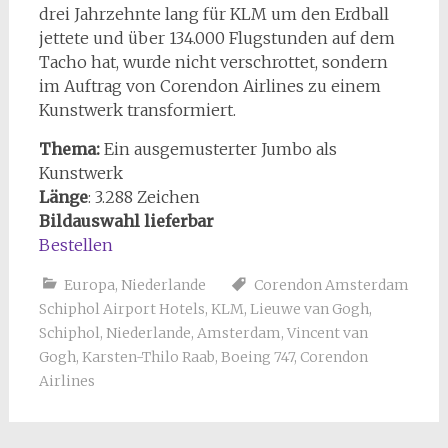
drei Jahrzehnte lang für KLM um den Erdball
jettete und über 134.000 Flugstunden auf dem
Tacho hat, wurde nicht verschrottet, sondern
im Auftrag von Corendon Airlines zu einem
Kunstwerk transformiert.
Thema:
Ein ausgemusterter Jumbo als
Kunstwerk
Länge
:
3.288
Zeichen
Bildauswahl lieferbar
Bestellen
Europa
,
Niederlande
Corendon Amsterdam
Schiphol Airport Hotels
,
KLM
,
Lieuwe van Gogh
,
Schiphol
,
Niederlande
,
Amsterdam
,
Vincent van
Gogh
,
Karsten-Thilo Raab
,
Boeing 747
,
Corendon
Airlines