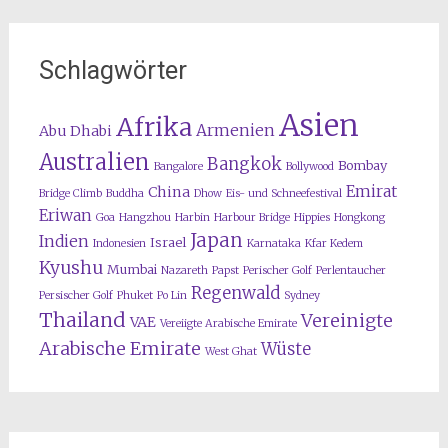
Schlagwörter
Asien
Afrika
Armenien
Abu Dhabi
Australien
Bangkok
Bombay
Bangalore
Bollywood
Emirat
China
Bridge Climb
Buddha
Dhow
Eis- und Schneefestival
Eriwan
Goa
Hangzhou
Harbin
Harbour Bridge
Hippies
Hongkong
Japan
Indien
Israel
Indonesien
Karnataka
Kfar Kedem
Kyushu
Mumbai
Nazareth
Papst
Perischer Golf
Perlentaucher
Regenwald
Persischer Golf
Phuket
Po Lin
Sydney
Thailand
Vereinigte
VAE
Vereiigte Arabische Emirate
Arabische Emirate
Wüste
West Ghat