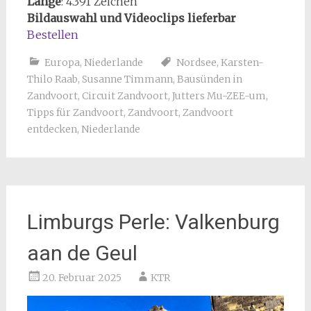
Länge
: 4.391 Zeichen
Bildauswahl und Videoclips lieferbar
Bestellen
Europa
,
Niederlande
Nordsee
,
Karsten-
Thilo Raab
,
Susanne Timmann
,
Bausünden in
Zandvoort
,
Circuit Zandvoort
,
Jutters Mu-ZEE-um
,
Tipps für Zandvoort
,
Zandvoort
,
Zandvoort
entdecken
,
Niederlande
Limburgs Perle: Valkenburg
aan de Geul
20. Februar 2025
KTR