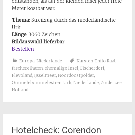
entstanden, als auf der kleinen Insel jeder freie
Meter kostbar war.
Thema:
Streifzug durch das niederländische
Urk
Länge
: 3.060 Zeichen
Bildauswahl lieferbar
Bestellen
Europa
,
Niederlande
Karsten-Thilo Raab
,
Fischereihafen
,
ehemalige Insel
,
Fischerdorf
,
Flevoland
,
IJsselmeer
,
Noordoostpolder
,
Ommelebommelestien
,
Urk
,
Niederlande
,
Zuiderzee
,
Holland
Hotelcheck: Corendon