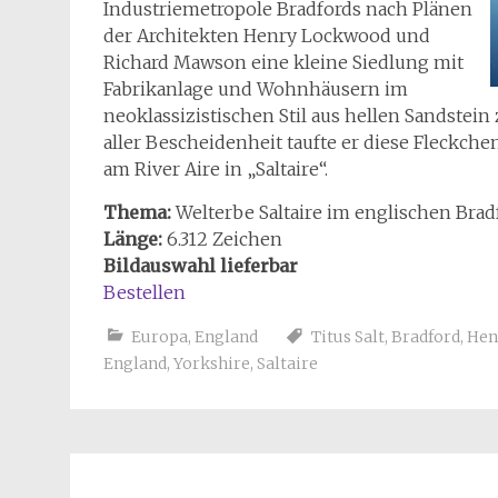
Industriemetropole Bradfords nach Plänen
der Architekten Henry Lockwood und
Richard Mawson eine kleine Siedlung mit
Fabrikanlage und Wohnhäusern im
neoklassizistischen Stil aus hellen Sandstein
aller Bescheidenheit taufte er diese Fleckc
am River Aire in „Saltaire“.
Thema:
Welterbe Saltaire im englischen Brad
Länge:
6.312 Zeichen
Bildauswahl lieferbar
Bestellen
Europa
,
England
Titus Salt
,
Bradford
,
Hen
England
,
Yorkshire
,
Saltaire