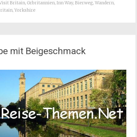
Visit Britain
,
Grbritannien
,
Inn Way
,
Bierweg
,
Wandern
,
ritain
,
Yorkshire
rbe mit Beigeschmack