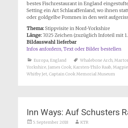
bestes Fischrestaurant in England eingestufte
Setting ein Art Schlaraffenland, wo ihnen sta
oder goldgelbe Pommes in den weit aufgeriss
Thema:
Stippvisite in Nord-Yorkshire
Länge:
7.025 Zeichen (zuzüglich Infoteil mit 1
Bildauswahl lieferbar
Infos anfordern, Text oder Bilder bestellen
Europa
,
England
Whalebone Arch
,
Marto
Yorkshire
,
James Cook
,
Karsten-Thilo Raab
,
Magpie
Whitby Jet
,
Captain Cook Memorial Museum
Inn Ways: Auf Schusters 
5. September 2018
KTR