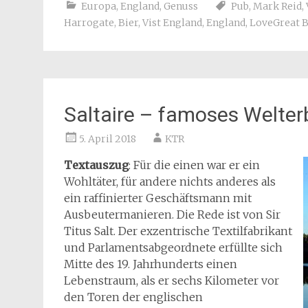
Europa
,
England
,
Genuss
Pub
,
Mark Reid
,
Harrogate
,
Bier
,
Vist England
,
England
,
LoveGreat B
Saltaire – famoses Welte
5. April 2018
KTR
Textauszug
: Für die einen war er ein
Wohltäter, für andere nichts anderes als
ein raffinierter Geschäftsmann mit
Ausbeutermanieren. Die Rede ist von Sir
Titus Salt. Der exzentrische Textilfabrikant
und Parlamentsabgeordnete erfüllte sich
Mitte des 19. Jahrhunderts einen
Lebenstraum, als er sechs Kilometer vor
den Toren der englischen