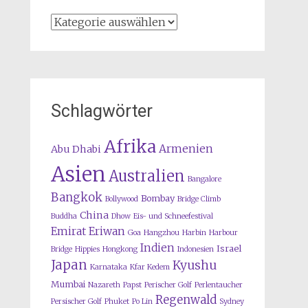
Kategorien
Schlagwörter
Afrika
Armenien
Abu Dhabi
Asien
Australien
Bangalore
Bangkok
Bombay
Bollywood
Bridge Climb
China
Buddha
Dhow
Eis- und Schneefestival
Emirat
Eriwan
Goa
Hangzhou
Harbin
Harbour
Indien
Israel
Bridge
Hippies
Hongkong
Indonesien
Japan
Kyushu
Karnataka
Kfar Kedem
Mumbai
Nazareth
Papst
Perischer Golf
Perlentaucher
Regenwald
Persischer Golf
Phuket
Po Lin
Sydney