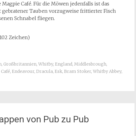
 Magpie Café. Für die Möwen jedenfalls ist das
tt gebratener Tauben vorzugweise frittierter Fisch
enen Schnabel fliegen.
.102 Zeichen)
n
,
Großbritannien
,
Whitby
,
England
,
Middlesbrough
,
 Café
,
Endeavour
,
Dracula
,
Esk
,
Bram Stoker
,
Whitby Abbey
,
Rappen von Pub zu Pub