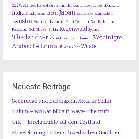
Eriwan
Goa
Hangzhou
Harbin
Harbour Bridge
Hippies
Hongkong
Japan
Indien
Israel
Indonesien
Karnataka
Kfar Kedem
Kyushu
Mumbai
Nazareth
Papst
Perischer Golf
Perlentaucher
Regenwald
Persischer Golf
Phuket
Po Lin
Sydney
Thailand
Vereinigte
VAE
Vereiigte Arabische Emirate
Arabische Emirate
Wüste
West Ghat
Neueste Beiträge
Seebrücke und Bäderarchitektur in Sellin
Tulum – wo Karibik auf Maya-Erbe trifft
Urk – Inselgefühle auf dem Festland
Fine-Dinning hinter schwedischen Gardinen