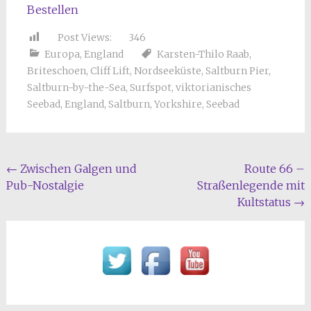
Bestellen
Post Views:
346
Europa
,
England
Karsten-Thilo Raab
,
Briteschoen
,
Cliff Lift
,
Nordseeküste
,
Saltburn Pier
,
Saltburn-by-the-Sea
,
Surfspot
,
viktorianisches
Seebad
,
England
,
Saltburn
,
Yorkshire
,
Seebad
Beitragsnavigation
←
Zwischen Galgen und
Route 66 –
Pub-Nostalgie
Straßenlegende mit
Kultstatus
→