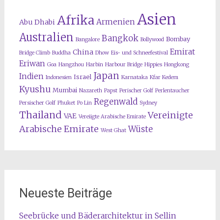
Asien
Afrika
Armenien
Abu Dhabi
Australien
Bangkok
Bombay
Bangalore
Bollywood
Emirat
China
Bridge Climb
Buddha
Dhow
Eis- und Schneefestival
Eriwan
Goa
Hangzhou
Harbin
Harbour Bridge
Hippies
Hongkong
Japan
Indien
Israel
Indonesien
Karnataka
Kfar Kedem
Kyushu
Mumbai
Nazareth
Papst
Perischer Golf
Perlentaucher
Regenwald
Persischer Golf
Phuket
Po Lin
Sydney
Thailand
Vereinigte
VAE
Vereiigte Arabische Emirate
Arabische Emirate
Wüste
West Ghat
Neueste Beiträge
Seebrücke und Bäderarchitektur in Sellin