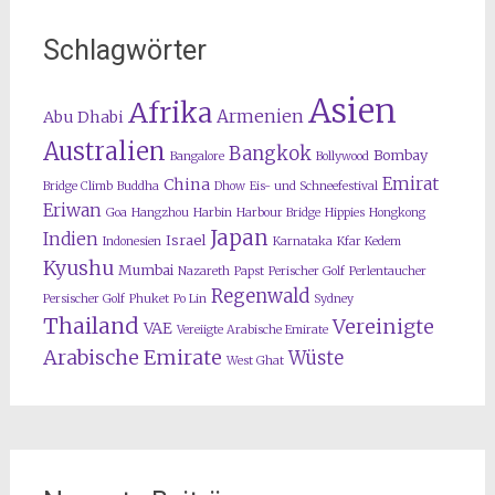
Schlagwörter
Asien
Afrika
Armenien
Abu Dhabi
Australien
Bangkok
Bombay
Bangalore
Bollywood
Emirat
China
Bridge Climb
Buddha
Dhow
Eis- und Schneefestival
Eriwan
Goa
Hangzhou
Harbin
Harbour Bridge
Hippies
Hongkong
Japan
Indien
Israel
Indonesien
Karnataka
Kfar Kedem
Kyushu
Mumbai
Nazareth
Papst
Perischer Golf
Perlentaucher
Regenwald
Persischer Golf
Phuket
Po Lin
Sydney
Thailand
Vereinigte
VAE
Vereiigte Arabische Emirate
Arabische Emirate
Wüste
West Ghat