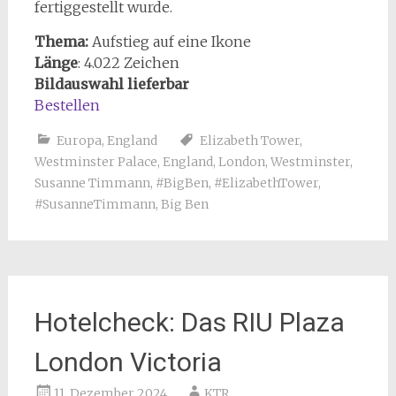
fertiggestellt wurde.
Thema:
Aufstieg auf eine Ikone
Länge
: 4.022 Zeichen
Bildauswahl lieferbar
Bestellen
Europa
,
England
Elizabeth Tower
,
Westminster Palace
,
England
,
London
,
Westminster
,
Susanne Timmann
,
#BigBen
,
#ElizabethTower
,
#SusanneTimmann
,
Big Ben
Hotelcheck: Das RIU Plaza
London Victoria
11. Dezember 2024
KTR