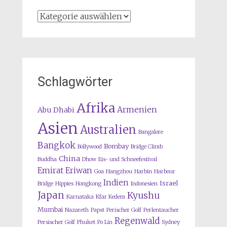
Kategorien
Schlagwörter
Afrika
Armenien
Abu Dhabi
Asien
Australien
Bangalore
Bangkok
Bombay
Bollywood
Bridge Climb
China
Buddha
Dhow
Eis- und Schneefestival
Emirat
Eriwan
Goa
Hangzhou
Harbin
Harbour
Indien
Israel
Bridge
Hippies
Hongkong
Indonesien
Japan
Kyushu
Karnataka
Kfar Kedem
Mumbai
Nazareth
Papst
Perischer Golf
Perlentaucher
Regenwald
Persischer Golf
Phuket
Po Lin
Sydney