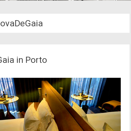
NovaDeGaia
aia in Porto