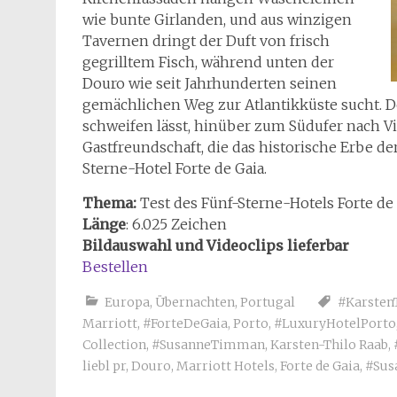
wie bunte Girlanden, und aus winzigen
Tavernen dringt der Duft von frisch
gegrilltem Fisch, während unten der
Douro wie seit Jahrhunderten seinen
gemächlichen Weg zur Atlantikküste sucht. D
schweifen lässt, hinüber zum Südufer nach Vi
Gastfreundschaft, die das historische Erbe 
Sterne-Hotel Forte de Gaia.
Thema:
Test des Fünf-Sterne-Hotels Forte de
Länge
: 6.025 Zeichen
Bildauswahl und Videoclips lieferbar
Bestellen
Europa
,
Übernachten
,
Portugal
#Karsten
Marriott
,
#ForteDeGaia
,
Porto
,
#LuxuryHotelPorto
Collection
,
#SusanneTimman
,
Karsten-Thilo Raab
,
liebl pr
,
Douro
,
Marriott Hotels
,
Forte de Gaia
,
#Su