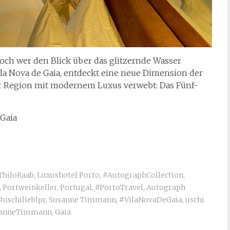
och wer den Blick über das glitzernde Wasser
la Nova de Gaia, entdeckt eine neue Dimension der
der Region mit modernem Luxus verwebt: Das Fünf-
 Gaia
ThiloRaab
,
Luxushotel Porto
,
#AutographCollection
,
,
Portweinkeller
,
Portugal
,
#PortoTravel
,
Autograph
#uschilieblpr
,
Susanne Timmann
,
#VilaNovaDeGaia
,
uschi
sanneTimmann
,
Gaia