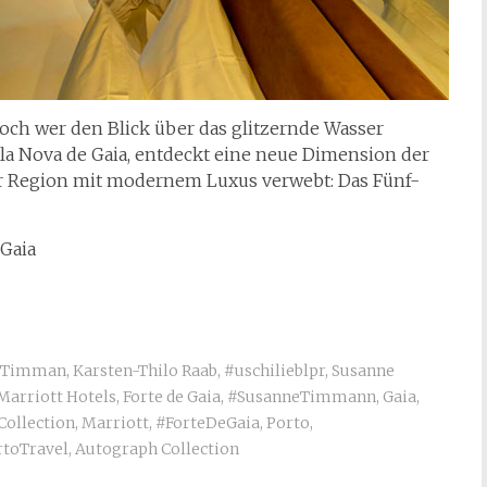
och wer den Blick über das glitzernde Wasser
la Nova de Gaia, entdeckt eine neue Dimension der
der Region mit modernem Luxus verwebt: Das Fünf-
 Gaia
eTimman
,
Karsten-Thilo Raab
,
#uschilieblpr
,
Susanne
Marriott Hotels
,
Forte de Gaia
,
#SusanneTimmann
,
Gaia
,
ollection
,
Marriott
,
#ForteDeGaia
,
Porto
,
rtoTravel
,
Autograph Collection