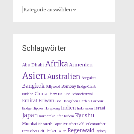
Kategorien
Schlagwörter
Afrika
Armenien
Abu Dhabi
Asien
Australien
Bangalore
Bangkok
Bombay
Bollywood
Bridge Climb
China
Buddha
Dhow
Eis- und Schneefestival
Emirat
Eriwan
Goa
Hangzhou
Harbin
Harbour
Indien
Israel
Bridge
Hippies
Hongkong
Indonesien
Japan
Kyushu
Karnataka
Kfar Kedem
Mumbai
Nazareth
Papst
Perischer Golf
Perlentaucher
Regenwald
Persischer Golf
Phuket
Po Lin
Sydney