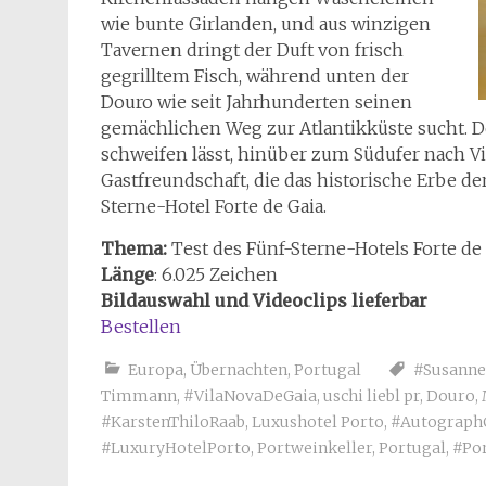
wie bunte Girlanden, und aus winzigen
Tavernen dringt der Duft von frisch
gegrilltem Fisch, während unten der
Douro wie seit Jahrhunderten seinen
gemächlichen Weg zur Atlantikküste sucht. D
schweifen lässt, hinüber zum Südufer nach Vi
Gastfreundschaft, die das historische Erbe 
Sterne-Hotel Forte de Gaia.
Thema:
Test des Fünf-Sterne-Hotels Forte de
Länge
: 6.025 Zeichen
Bildauswahl und Videoclips lieferbar
Bestellen
Europa
,
Übernachten
,
Portugal
#Susann
Timmann
,
#VilaNovaDeGaia
,
uschi liebl pr
,
Douro
,
#KarstenThiloRaab
,
Luxushotel Porto
,
#AutographC
#LuxuryHotelPorto
,
Portweinkeller
,
Portugal
,
#Po