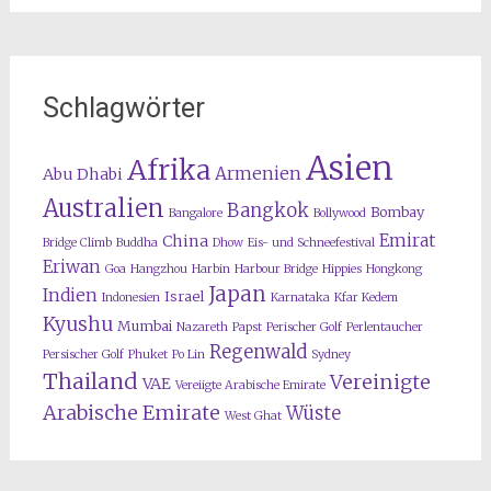
Schlagwörter
Asien
Afrika
Armenien
Abu Dhabi
Australien
Bangkok
Bombay
Bangalore
Bollywood
Emirat
China
Bridge Climb
Buddha
Dhow
Eis- und Schneefestival
Eriwan
Goa
Hangzhou
Harbin
Harbour Bridge
Hippies
Hongkong
Japan
Indien
Israel
Indonesien
Karnataka
Kfar Kedem
Kyushu
Mumbai
Nazareth
Papst
Perischer Golf
Perlentaucher
Regenwald
Persischer Golf
Phuket
Po Lin
Sydney
Thailand
Vereinigte
VAE
Vereiigte Arabische Emirate
Arabische Emirate
Wüste
West Ghat