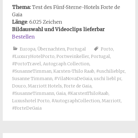
Thema:
Test des Fünf-Sterne-Hotels Forte de
Gaia
Länge
: 6.025 Zeichen
Bildauswahl und Videoclips lieferbar
Bestellen
Europa
,
Übernachten
,
Portugal
Porto
,
#LuxuryHotelPorto
,
Portweinkeller
,
Portugal
,
#PortoTravel
,
Autograph Collection
,
#SusanneTimman
,
Karsten-Thilo Raab
,
#uschilieblpr
,
Susanne Timmann
,
#VilaNovaDeGaia
,
uschi liebl pr
,
Douro
,
Marriott Hotels
,
Forte de Gaia
,
#SusanneTimmann
,
Gaia
,
#KarstenThiloRaab
,
Luxushotel Porto
,
#AutographCollection
,
Marriott
,
#ForteDeGaia