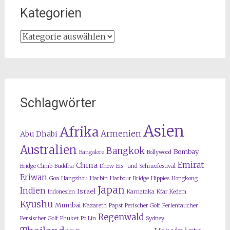
Kategorien
Kategorien
Schlagwörter
Asien
Afrika
Armenien
Abu Dhabi
Australien
Bangkok
Bombay
Bangalore
Bollywood
Emirat
China
Bridge Climb
Buddha
Dhow
Eis- und Schneefestival
Eriwan
Goa
Hangzhou
Harbin
Harbour Bridge
Hippies
Hongkong
Japan
Indien
Israel
Indonesien
Karnataka
Kfar Kedem
Kyushu
Mumbai
Nazareth
Papst
Perischer Golf
Perlentaucher
Regenwald
Persischer Golf
Phuket
Po Lin
Sydney