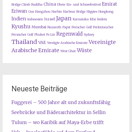
Emirat
China
Bridge Climb
Buddha
Dhow
Eis- und Schneefestival
Eriwan
Goa
Hangzhou
Harbin
Harbour Bridge
Hippies
Hongkong
Japan
Indien
Israel
Indonesien
Karnataka
Kfar Kedem
Kyushu
Mumbai
Nazareth
Papst
Perischer Golf
Perlentaucher
Regenwald
Persischer Golf
Phuket
Po Lin
Sydney
Thailand
Vereinigte
VAE
Vereiigte Arabische Emirate
Arabische Emirate
Wüste
West Ghat
Neueste Beiträge
Fuggerei – 500 Jahre alt und zukunftsfähig
Seebrücke und Bäderarchitektur in Sellin
Tulum – wo Karibik auf Maya-Erbe trifft