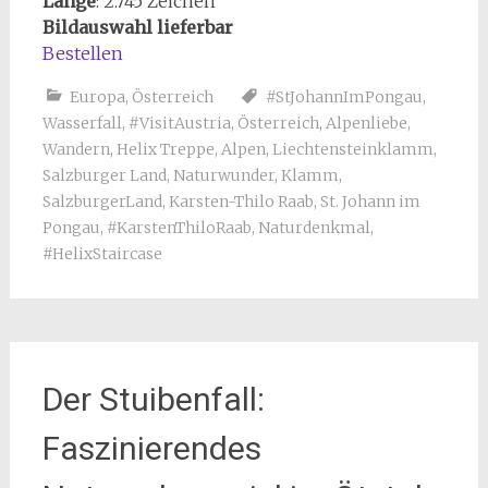
Länge
: 2.745 Zeichen
Bildauswahl lieferbar
Bestellen
Europa
,
Österreich
#StJohannImPongau
,
Wasserfall
,
#VisitAustria
,
Österreich
,
Alpenliebe
,
Wandern
,
Helix Treppe
,
Alpen
,
Liechtensteinklamm
,
Salzburger Land
,
Naturwunder
,
Klamm
,
SalzburgerLand
,
Karsten-Thilo Raab
,
St. Johann im
Pongau
,
#KarstenThiloRaab
,
Naturdenkmal
,
#HelixStaircase
Der Stuibenfall:
Faszinierendes