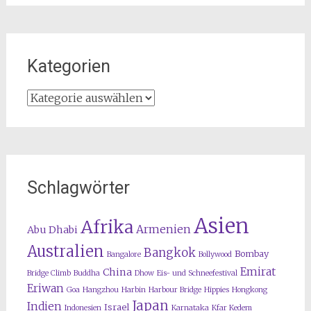
Kategorien
Kategorien
Schlagwörter
Asien
Afrika
Armenien
Abu Dhabi
Australien
Bangkok
Bombay
Bangalore
Bollywood
Emirat
China
Bridge Climb
Buddha
Dhow
Eis- und Schneefestival
Eriwan
Goa
Hangzhou
Harbin
Harbour Bridge
Hippies
Hongkong
Japan
Indien
Israel
Indonesien
Karnataka
Kfar Kedem