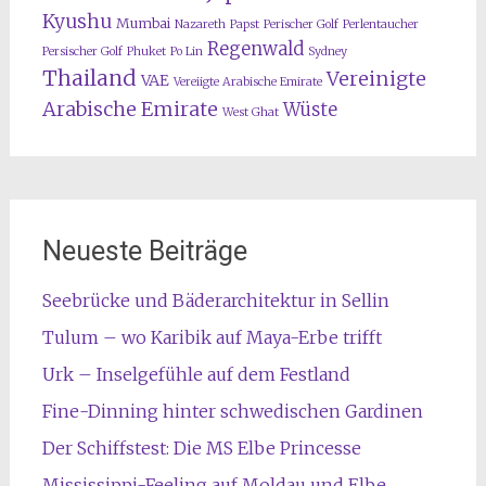
Kyushu
Mumbai
Nazareth
Papst
Perischer Golf
Perlentaucher
Regenwald
Persischer Golf
Phuket
Po Lin
Sydney
Thailand
Vereinigte
VAE
Vereiigte Arabische Emirate
Arabische Emirate
Wüste
West Ghat
Neueste Beiträge
Seebrücke und Bäderarchitektur in Sellin
Tulum – wo Karibik auf Maya-Erbe trifft
Urk – Inselgefühle auf dem Festland
Fine-Dinning hinter schwedischen Gardinen
Der Schiffstest: Die MS Elbe Princesse
Mississippi-Feeling auf Moldau und Elbe