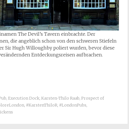
inamen The Devil’s Tavern einbrachte. Der
nen, die angeblich schon von den schweren Stiefeln
der Sir Hugh Willoughby poliert wurden, bevor diese
verändernden Entdeckungsreisen aufbrachen.
Pub
,
Execution Dock
,
Karsten-Thilo Raab
,
Prospect of
ploreLondon
,
#KarstenThiloR
,
#LondonPubs
,
Dickens