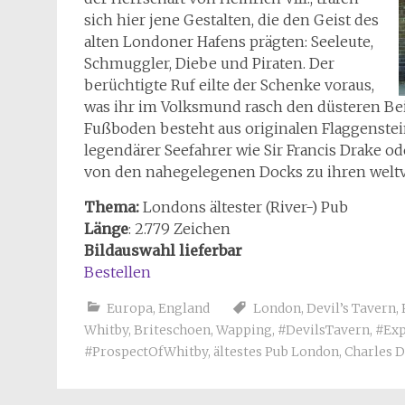
sich hier jene Gestalten, die den Geist des
alten Londoner Hafens prägten: Seeleute,
Schmuggler, Diebe und Piraten. Der
berüchtigte Ruf eilte der Schenke voraus,
was ihr im Volksmund rasch den düsteren Be
Fußboden besteht aus originalen Flaggenstei
legendärer Seefahrer wie Sir Francis Drake o
von den nahegelegenen Docks zu ihren welt
Thema:
Londons ältester (River-) Pub
Länge
: 2.779 Zeichen
Bildauswahl lieferbar
Bestellen
Europa
,
England
London
,
Devil’s Tavern
,
Whitby
,
Briteschoen
,
Wapping
,
#DevilsTavern
,
#Ex
#ProspectOfWhitby
,
ältestes Pub London
,
Charles 