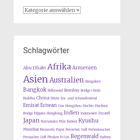
Kategorien
Schlagwörter
Afrika
Armenien
Abu Dhabi
Asien
Australien
Bangalore
Bangkok
Bombay
Bollywood
Bridge Climb
China
Buddha
Dhow
Eis- und Schneefestival
Emirat
Eriwan
Goa
Hangzhou
Harbin
Harbour
Indien
Israel
Bridge
Hippies
Hongkong
Indonesien
Japan
Kyushu
Karnataka
Kfar Kedem
Mumbai
Nazareth
Papst
Perischer Golf
Perlentaucher
Regenwald
Persischer Golf
Phuket
Po Lin
Sydney