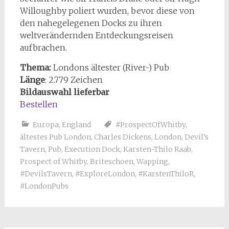
Willoughby poliert wurden, bevor diese von
den nahegelegenen Docks zu ihren
weltverändernden Entdeckungsreisen
aufbrachen.
Thema:
Londons ältester (River-) Pub
Länge
: 2.779 Zeichen
Bildauswahl lieferbar
Bestellen
Europa
,
England
#ProspectOfWhitby
,
ältestes Pub London
,
Charles Dickens
,
London
,
Devil’s
Tavern
,
Pub
,
Execution Dock
,
Karsten-Thilo Raab
,
Prospect of Whitby
,
Briteschoen
,
Wapping
,
#DevilsTavern
,
#ExploreLondon
,
#KarstenThiloR
,
#LondonPubs