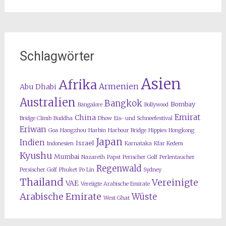
Schlagwörter
Asien
Afrika
Armenien
Abu Dhabi
Australien
Bangkok
Bombay
Bangalore
Bollywood
Emirat
China
Bridge Climb
Buddha
Dhow
Eis- und Schneefestival
Eriwan
Goa
Hangzhou
Harbin
Harbour Bridge
Hippies
Hongkong
Japan
Indien
Israel
Indonesien
Karnataka
Kfar Kedem
Kyushu
Mumbai
Nazareth
Papst
Perischer Golf
Perlentaucher
Regenwald
Persischer Golf
Phuket
Po Lin
Sydney
Thailand
Vereinigte
VAE
Vereiigte Arabische Emirate
Arabische Emirate
Wüste
West Ghat