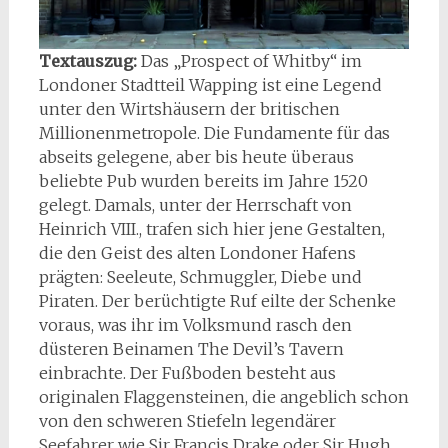
Textauszug:
Das „Prospect of Whitby“ im
Londoner Stadtteil Wapping ist eine Legend
unter den Wirtshäusern der britischen
Millionenmetropole. Die Fundamente für das
abseits gelegene, aber bis heute überaus
beliebte Pub wurden bereits im Jahre 1520
gelegt. Damals, unter der Herrschaft von
Heinrich VIII., trafen sich hier jene Gestalten,
die den Geist des alten Londoner Hafens
prägten: Seeleute, Schmuggler, Diebe und
Piraten. Der berüchtigte Ruf eilte der Schenke
voraus, was ihr im Volksmund rasch den
düsteren Beinamen The Devil’s Tavern
einbrachte. Der Fußboden besteht aus
originalen Flaggensteinen, die angeblich schon
von den schweren Stiefeln legendärer
Seefahrer wie Sir Francis Drake oder Sir Hugh