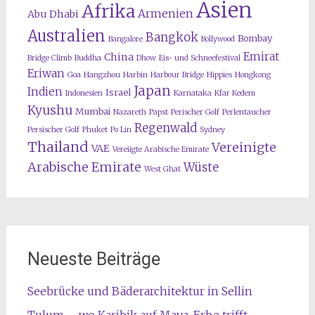
Asien
Afrika
Armenien
Abu Dhabi
Australien
Bangkok
Bombay
Bangalore
Bollywood
Emirat
China
Bridge Climb
Buddha
Dhow
Eis- und Schneefestival
Eriwan
Goa
Hangzhou
Harbin
Harbour Bridge
Hippies
Hongkong
Japan
Indien
Israel
Indonesien
Karnataka
Kfar Kedem
Kyushu
Mumbai
Nazareth
Papst
Perischer Golf
Perlentaucher
Regenwald
Persischer Golf
Phuket
Po Lin
Sydney
Thailand
Vereinigte
VAE
Vereiigte Arabische Emirate
Arabische Emirate
Wüste
West Ghat
Neueste Beiträge
Seebrücke und Bäderarchitektur in Sellin
Tulum – wo Karibik auf Maya-Erbe trifft