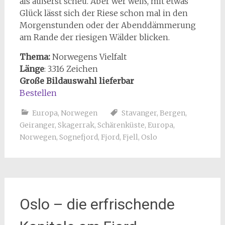
als äußerst scheu. Aber wer weiß, mit etwas
Glück lässt sich der Riese schon mal in den
Morgenstunden oder der Abenddämmerung
am Rande der riesigen Wälder blicken.
Thema:
Norwegens Vielfalt
Länge
: 3.316 Zeichen
Große Bildauswahl lieferbar
Bestellen
Europa
,
Norwegen
Stavanger
,
Bergen
,
Geiranger
,
Skagerrak
,
Schärenküste
,
Europa
,
Norwegen
,
Sognefjord
,
Fjord
,
Fjell
,
Oslo
Oslo – die erfrischende