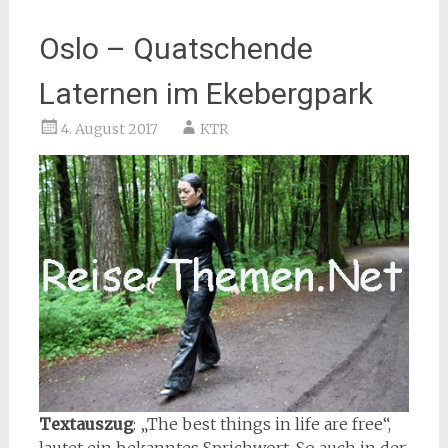
Oslo – Quatschende
Laternen im Ekebergpark
4. August 2017
KTR
Textauszug
: „The best things in life are free“,