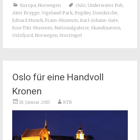
Europa
,
Norwegen
Oslo
,
Underwater Pub
,
Aker Brygge
,
Vigeland-Park
,
Bygdøy
,
Domkirche
,
Edvard Munch
,
Fram-Museum
,
Karl-Johans-Gate
,
Kon-Tiki-Museum
,
Nationalgalerie
,
Skandinavien
,
Oslofjord
,
Norwegen
,
Stortinget
Oslo für eine Handvoll
Kronen
18. Januar 2015
KTR