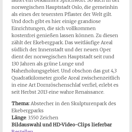
lautet ein bekanntes Sprichwort. So auch in der
norwegischen Hauptstadt Oslo, die gemeinhin
als eines der teuersten Pflaster der Welt gilt.
Und doch gibt es hier einige grandiose
Einrichtungen, die sich vollkommen
kostenfrei genießen lassen können. Zu diesen
zählt der Ekebergpark. Das weitläufige Areal
südlich der Innenstadt und der neuen Oper
dient der norwegischen Hauptstadt seit rund
130 Jahren als grüne Lunge und
Naherholungsgebiet. Und obschon das gut 4,3
Quadratkilometer große Areal zwischenzeitlich
in eine Art Dornröschenschlaf verfiel, erlebt es
seit Herbst 2013 eine wahre Renaissance.
Thema:
Abstecher in den Skulpturenpark des
Ekebergparks
Länge
: 3.550 Zeichen
Bildauswahl und HD-Video-Clips lieferbar
Bestellen