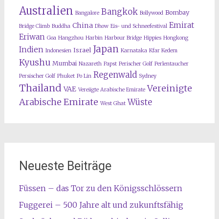
Australien
Bangkok
Bombay
Bangalore
Bollywood
Emirat
China
Bridge Climb
Buddha
Dhow
Eis- und Schneefestival
Eriwan
Goa
Hangzhou
Harbin
Harbour Bridge
Hippies
Hongkong
Japan
Indien
Israel
Indonesien
Karnataka
Kfar Kedem
Kyushu
Mumbai
Nazareth
Papst
Perischer Golf
Perlentaucher
Regenwald
Persischer Golf
Phuket
Po Lin
Sydney
Thailand
Vereinigte
VAE
Vereiigte Arabische Emirate
Arabische Emirate
Wüste
West Ghat
Neueste Beiträge
Füssen – das Tor zu den Königsschlössern
Fuggerei – 500 Jahre alt und zukunftsfähig