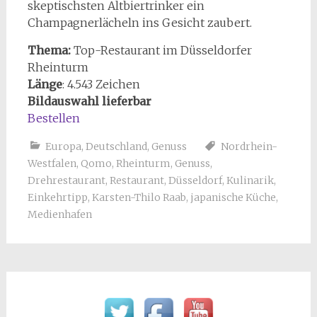
skeptischsten Altbiertrinker ein
Champagnerlächeln ins Gesicht zaubert.
Thema:
Top-Restaurant im Düsseldorfer
Rheinturm
Länge
:
4.543
Zeichen
Bildauswahl lieferbar
Bestellen
Europa
,
Deutschland
,
Genuss
Nordrhein-
Westfalen
,
Qomo
,
Rheinturm
,
Genuss
,
Drehrestaurant
,
Restaurant
,
Düsseldorf
,
Kulinarik
,
Einkehrtipp
,
Karsten-Thilo Raab
,
japanische Küche
,
Medienhafen