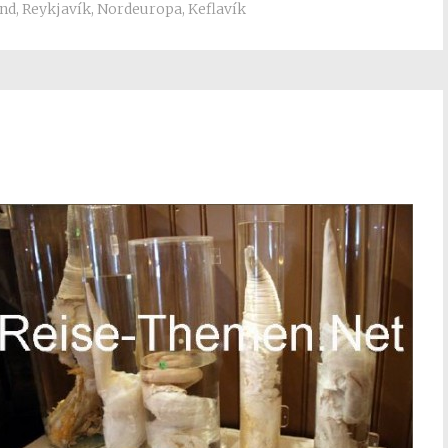
and
,
Reykjavík
,
Nordeuropa
,
Keflavík