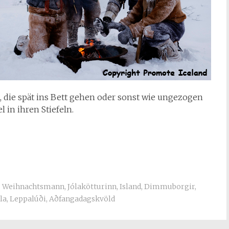
e, die spät ins Bett gehen oder sonst wie ungezogen
l in ihren Stiefeln.
,
Weihnachtsmann
,
Jólakötturinn
,
Island
,
Dimmuborgir
,
la
,
Leppalúði
,
Aðfangadagskvöld