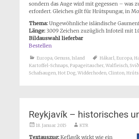
sondern das Auge wird mit gegessen – was
erfordert. Gleiches gilt für Hrútspungar, in
Thema:
Ungewöhnliche isländische Gaumen
Länge:
3.009 Zeichen zuzüglich Infoteil mit 1
Bildauswahl lieferbar
Bestellen
Europa
,
Genuss
,
Island
Hákarl
,
Europa
,
Ha
Kartoffel-Schnaps
,
Papageitaucher
,
Walfleisch
,
Svið
Schafsaugen
,
Hot Dog
,
Widderhoden
,
Clinton
,
Hrút
Reykjavík – historisches 
18. Januar 2015
KTR
Textauszug:
Keflavík wirkt wie ein