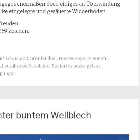
 zugegebenermaßen doch einiges an Überwindung
 Molke eingelegte und gesäuerte Widderhoden.
freuden
.059 Zeichen.
ifisch
,
Island
,
Grönlandhai
,
Nordeuropa
,
Brennvín
,
,
Laufabrauð
,
Schafskof
,
Baejarins beztu pylsur
,
spungar
unter buntem Wellblech