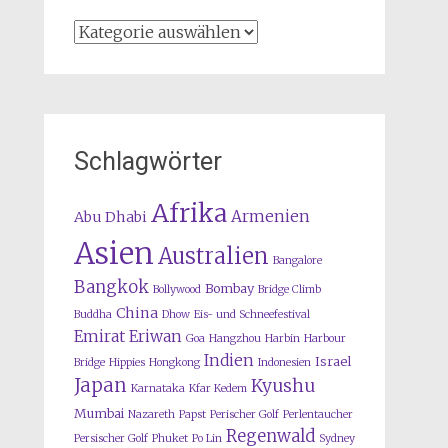
Kategorien
Schlagwörter
Afrika
Armenien
Abu Dhabi
Asien
Australien
Bangalore
Bangkok
Bombay
Bollywood
Bridge Climb
China
Buddha
Dhow
Eis- und Schneefestival
Emirat
Eriwan
Goa
Hangzhou
Harbin
Harbour
Indien
Israel
Bridge
Hippies
Hongkong
Indonesien
Japan
Kyushu
Karnataka
Kfar Kedem
Mumbai
Nazareth
Papst
Perischer Golf
Perlentaucher
Regenwald
Persischer Golf
Phuket
Po Lin
Sydney