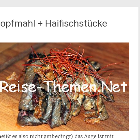
skopfmahl + Haifischstücke
ißt es also nicht (unbedingt), das Auge ist mit,