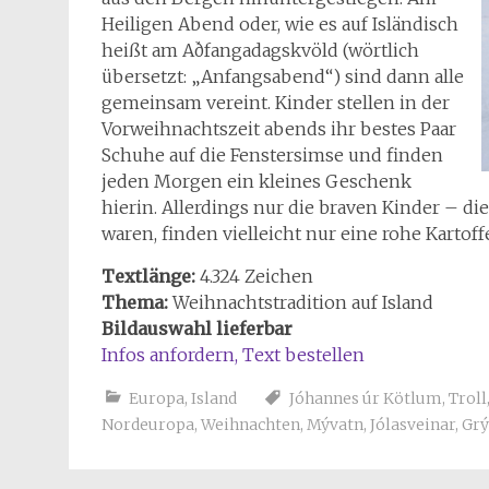
Heiligen Abend oder, wie es auf Isländisch
heißt am Aðfangadagskvöld (wörtlich
übersetzt: „Anfangsabend“) sind dann alle
gemeinsam vereint. Kinder stellen in der
Vorweihnachtszeit abends ihr bestes Paar
Schuhe auf die Fenstersimse und finden
jeden Morgen ein kleines Geschenk
hierin. Allerdings nur die braven Kinder – di
waren, finden vielleicht nur eine rohe Kartoffe
Textlänge:
4.324 Zeichen
Thema:
Weihnachtstradition auf Island
Bildauswahl lieferbar
Infos anfordern, Text
bestellen
Europa
,
Island
Jóhannes úr Kötlum
,
Troll
Nordeuropa
,
Weihnachten
,
Mývatn
,
Jólasveinar
,
Grý