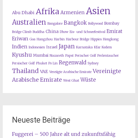
Asien
Afrika
Armenien
Abu Dhabi
Australien
Bangkok
Bombay
Bangalore
Bollywood
Emirat
China
Bridge Climb
Buddha
Dhow
Eis- und Schneefestival
Eriwan
Goa
Hangzhou
Harbin
Harbour Bridge
Hippies
Hongkong
Japan
Indien
Israel
Indonesien
Karnataka
Kfar Kedem
Kyushu
Mumbai
Nazareth
Papst
Perischer Golf
Perlentaucher
Regenwald
Persischer Golf
Phuket
Po Lin
Sydney
Thailand
Vereinigte
VAE
Vereiigte Arabische Emirate
Arabische Emirate
Wüste
West Ghat
Neueste Beiträge
Fuggerei – 500 Jahre alt und zukunftsfähig