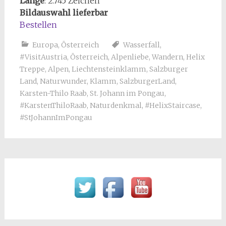
Länge
: 2.745 Zeichen
Bildauswahl lieferbar
Bestellen
Europa
,
Österreich
Wasserfall
,
#VisitAustria
,
Österreich
,
Alpenliebe
,
Wandern
,
Helix
Treppe
,
Alpen
,
Liechtensteinklamm
,
Salzburger
Land
,
Naturwunder
,
Klamm
,
SalzburgerLand
,
Karsten-Thilo Raab
,
St. Johann im Pongau
,
#KarstenThiloRaab
,
Naturdenkmal
,
#HelixStaircase
,
#StJohannImPongau