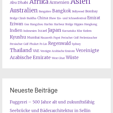
Asien
Afrika
Armenien
Abu Dhabi
Australien
Bangkok
Bombay
Bangalore
Bollywood
Emirat
China
Bridge Climb
Buddha
Dhow
Eis- und Schneefestival
Eriwan
Goa
Hangzhou
Harbin
Harbour Bridge
Hippies
Hongkong
Japan
Indien
Israel
Indonesien
Karnataka
Kfar Kedem
Kyushu
Mumbai
Nazareth
Papst
Perischer Golf
Perlentaucher
Regenwald
Persischer Golf
Phuket
Po Lin
Sydney
Thailand
Vereinigte
VAE
Vereiigte Arabische Emirate
Arabische Emirate
Wüste
West Ghat
Neueste Beiträge
Fuggerei – 500 Jahre alt und zukunftsfähig
Seebrücke und Bäderarchitektur in Sellin