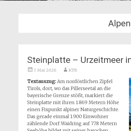
Alpe
Steinplatte – Urzeitmeer 
7. Mai 2026
KTR
Textauszug:
Am nordöstlichen Zipfel
Tirols, dort, wo das Pillerseetal an die
bayerische Grenze stößt, markiert die
Steinplatte mit ihren 1.869 Metern Höhe
einen Fixpunkt alpiner Naturgeschichte.
Das gerade einmal 1.900 Einwohner
zählende Dorf Waidring auf 778 Metern
Seehöhe bildet mit seiner barocken