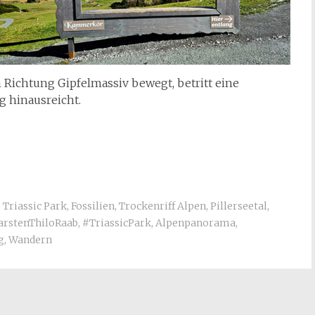
n Richtung Gipfelmassiv bewegt, betritt eine
g hinausreicht.
,
Triassic Park
,
Fossilien
,
Trockenriff Alpen
,
Pillerseetal
,
arstenThiloRaab
,
#TriassicPark
,
Alpenpanorama
,
g
,
Wandern