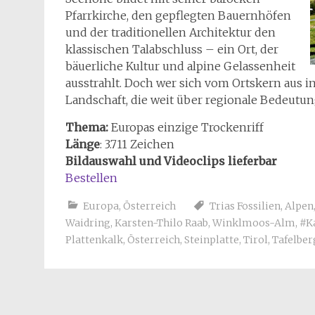
Pfarrkirche, den gepflegten Bauernhöfen
und der traditionellen Architektur den
klassischen Talabschluss – ein Ort, der
bäuerliche Kultur und alpine Gelassenheit
ausstrahlt. Doch wer sich vom Ortskern aus i
Landschaft, die weit über regionale Bedeutun
Thema:
Europas einzige Trockenriff
Länge
: 3.711 Zeichen
Bildauswahl und Videoclips lieferbar
Bestellen
Europa
,
Österreich
Trias Fossilien
,
Alpen
Waidring
,
Karsten-Thilo Raab
,
Winklmoos-Alm
,
#K
Plattenkalk
,
Österreich
,
Steinplatte
,
Tirol
,
Tafelber