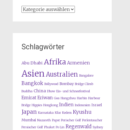
Kategorien
Schlagwörter
Afrika
Armenien
Abu Dhabi
Asien
Australien
Bangalore
Bangkok
Bombay
Bollywood
Bridge Climb
China
Buddha
Dhow
Eis- und Schneefestival
Emirat
Eriwan
Goa
Hangzhou
Harbin
Harbour
Indien
Israel
Bridge
Hippies
Hongkong
Indonesien
Japan
Kyushu
Karnataka
Kfar Kedem
Mumbai
Nazareth
Papst
Perischer Golf
Perlentaucher
Regenwald
Persischer Golf
Phuket
Po Lin
Sydney