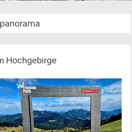
npanorama
im Hochgebirge