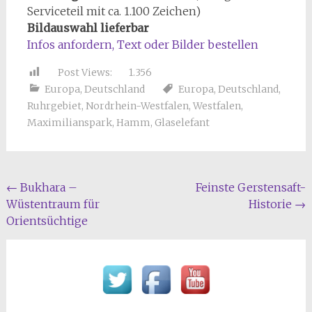
Serviceteil mit ca. 1.100 Zeichen)
Bildauswahl lieferbar
Infos anfordern, Text oder Bilder bestellen
Post Views:
1.356
Europa
,
Deutschland
Europa
,
Deutschland
,
Ruhrgebiet
,
Nordrhein-Westfalen
,
Westfalen
,
Maximilianspark
,
Hamm
,
Glaselefant
Beitragsnavigation
←
Bukhara –
Feinste Gerstensaft-
Wüstentraum für
Historie
→
Orientsüchtige