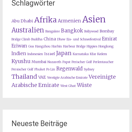
Schlagwörter
Asien
Afrika
Armenien
Abu Dhabi
Australien
Bangkok
Bombay
Bangalore
Bollywood
Emirat
China
Bridge Climb
Buddha
Dhow
Eis- und Schneefestival
Eriwan
Goa
Hangzhou
Harbin
Harbour Bridge
Hippies
Hongkong
Japan
Indien
Israel
Indonesien
Karnataka
Kfar Kedem
Kyushu
Mumbai
Nazareth
Papst
Perischer Golf
Perlentaucher
Regenwald
Persischer Golf
Phuket
Po Lin
Sydney
Thailand
Vereinigte
VAE
Vereiigte Arabische Emirate
Arabische Emirate
Wüste
West Ghat
Neueste Beiträge