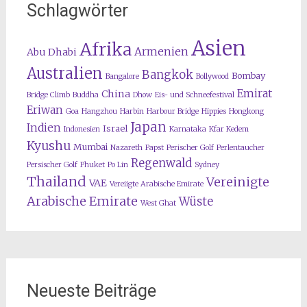
Schlagwörter
Asien
Afrika
Armenien
Abu Dhabi
Australien
Bangkok
Bombay
Bangalore
Bollywood
Emirat
China
Bridge Climb
Buddha
Dhow
Eis- und Schneefestival
Eriwan
Goa
Hangzhou
Harbin
Harbour Bridge
Hippies
Hongkong
Japan
Indien
Israel
Indonesien
Karnataka
Kfar Kedem
Kyushu
Mumbai
Nazareth
Papst
Perischer Golf
Perlentaucher
Regenwald
Persischer Golf
Phuket
Po Lin
Sydney
Thailand
Vereinigte
VAE
Vereiigte Arabische Emirate
Arabische Emirate
Wüste
West Ghat
Neueste Beiträge