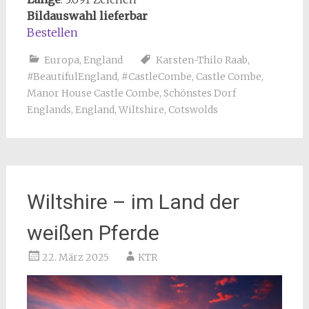
Bildauswahl lieferbar
Bestellen
Europa
,
England
Karsten-Thilo Raab
,
#BeautifulEngland
,
#CastleCombe
,
Castle Combe
,
Manor House Castle Combe
,
Schönstes Dorf
Englands
,
England
,
Wiltshire
,
Cotswolds
Wiltshire – im Land der
weißen Pferde
22. März 2025
KTR