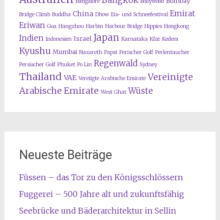
Bangkok
Bombay
Bangalore
Bollywood
Emirat
China
Bridge Climb
Buddha
Dhow
Eis- und Schneefestival
Eriwan
Goa
Hangzhou
Harbin
Harbour Bridge
Hippies
Hongkong
Japan
Indien
Israel
Indonesien
Karnataka
Kfar Kedem
Kyushu
Mumbai
Nazareth
Papst
Perischer Golf
Perlentaucher
Regenwald
Persischer Golf
Phuket
Po Lin
Sydney
Thailand
Vereinigte
VAE
Vereiigte Arabische Emirate
Arabische Emirate
Wüste
West Ghat
Neueste Beiträge
Füssen – das Tor zu den Königsschlössern
Fuggerei – 500 Jahre alt und zukunftsfähig
Seebrücke und Bäderarchitektur in Sellin