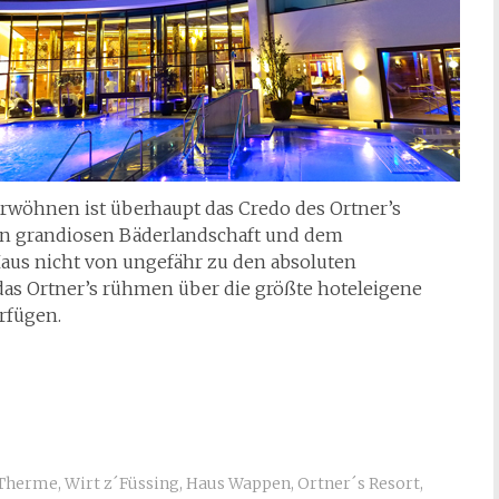
erwöhnen ist überhaupt das Credo des Ortner’s
nen grandiosen Bäderlandschaft und dem
us nicht von ungefähr zu den absoluten
das Ortner’s rühmen über die größte hoteleigene
rfügen.
 Therme
,
Wirt z´Füssing
,
Haus Wappen
,
Ortner´s Resort
,