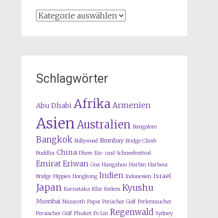
Kategorien
Schlagwörter
Afrika
Armenien
Abu Dhabi
Asien
Australien
Bangalore
Bangkok
Bombay
Bollywood
Bridge Climb
China
Buddha
Dhow
Eis- und Schneefestival
Emirat
Eriwan
Goa
Hangzhou
Harbin
Harbour
Indien
Israel
Bridge
Hippies
Hongkong
Indonesien
Japan
Kyushu
Karnataka
Kfar Kedem
Mumbai
Nazareth
Papst
Perischer Golf
Perlentaucher
Regenwald
Persischer Golf
Phuket
Po Lin
Sydney