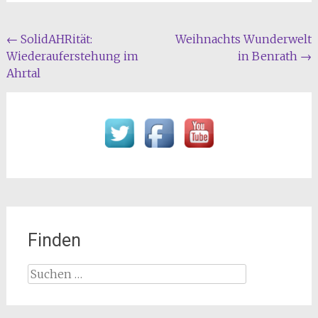
Beitragsnavigation
←
SolidAHRität:
Weihnachts Wunderwelt
Wiederauferstehung im
in Benrath
→
Ahrtal
Finden
Suchen
nach: