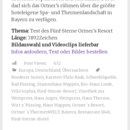
darf sich das Ortner’s rühmen über die größte
hoteleigene Spa- und Thermenlandschaft in
Bayern zu verfügen.
Thema:
Test des Fünf-Sterne Ortner’s Resort
Länge:
7.892Zeichen
Bildauswahl und Videoclips lieferbar
Infos anfordern, Text oder Bilder bestellen
Post Views:
632
Europa
,
Deutschland
,
Übernachten
Roederer Suiten
,
Karsten-Thilo Raab
,
Schwefelquelle
,
Bad Füssing
,
Stammhaus Wappen
,
Bio-Haus Linde
,
Villa Sophia
,
Fünf-Sterne-Resort
,
Vinothek zur
Weinpress
,
Haus Anger
,
Weinpress
,
Haus Therme
,
Wirt z´Füssing
,
Haus Wappen
,
Ortner´s Resort
,
Ortner´s ThermenWELT
,
Bayern
,
Restaurant 1846
,
Fünf-Sterne-Hotel