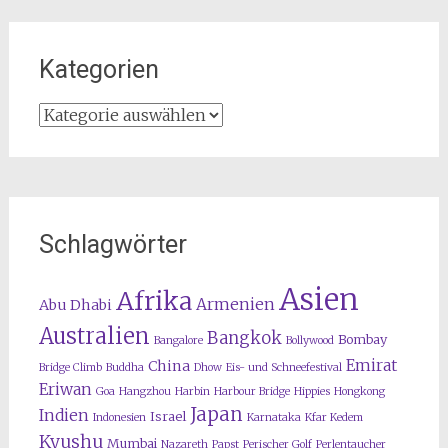
Kategorien
Kategorien
Schlagwörter
Asien
Afrika
Armenien
Abu Dhabi
Australien
Bangkok
Bombay
Bangalore
Bollywood
Emirat
China
Bridge Climb
Buddha
Dhow
Eis- und Schneefestival
Eriwan
Goa
Hangzhou
Harbin
Harbour Bridge
Hippies
Hongkong
Japan
Indien
Israel
Indonesien
Karnataka
Kfar Kedem
Kyushu
Mumbai
Nazareth
Papst
Perischer Golf
Perlentaucher