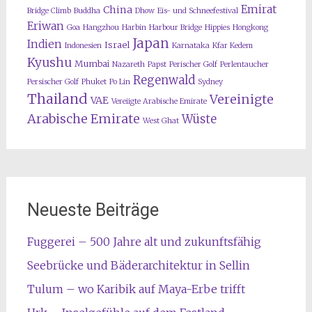
Emirat
China
Bridge Climb
Buddha
Dhow
Eis- und Schneefestival
Eriwan
Goa
Hangzhou
Harbin
Harbour Bridge
Hippies
Hongkong
Japan
Indien
Israel
Indonesien
Karnataka
Kfar Kedem
Kyushu
Mumbai
Nazareth
Papst
Perischer Golf
Perlentaucher
Regenwald
Persischer Golf
Phuket
Po Lin
Sydney
Thailand
Vereinigte
VAE
Vereiigte Arabische Emirate
Arabische Emirate
Wüste
West Ghat
Neueste Beiträge
Fuggerei – 500 Jahre alt und zukunftsfähig
Seebrücke und Bäderarchitektur in Sellin
Tulum – wo Karibik auf Maya-Erbe trifft