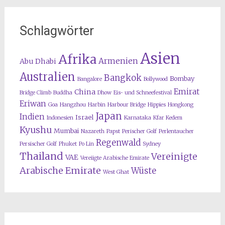
Schlagwörter
Asien
Afrika
Armenien
Abu Dhabi
Australien
Bangkok
Bombay
Bangalore
Bollywood
Emirat
China
Bridge Climb
Buddha
Dhow
Eis- und Schneefestival
Eriwan
Goa
Hangzhou
Harbin
Harbour Bridge
Hippies
Hongkong
Japan
Indien
Israel
Indonesien
Karnataka
Kfar Kedem
Kyushu
Mumbai
Nazareth
Papst
Perischer Golf
Perlentaucher
Regenwald
Persischer Golf
Phuket
Po Lin
Sydney
Thailand
Vereinigte
VAE
Vereiigte Arabische Emirate
Arabische Emirate
Wüste
West Ghat