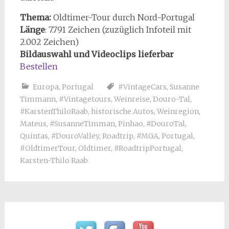
Thema:
Oldtimer-Tour durch Nord-Portugal
Länge
: 7.791 Zeichen (zuzüglich Infoteil mit
2.002 Zeichen)
Bildauswahl und Videoclips lieferbar
Bestellen
Europa
,
Portugal
#VintageCars
,
Susanne
Timmann
,
#Vintagetours
,
Weinreise
,
Douro-Tal
,
#KarstenThiloRaab
,
historische Autos
,
Weinregion
,
Mateus
,
#SusanneTimman
,
Pinhao
,
#DouroTal
,
Quintas
,
#DouroValley
,
Roadtrip
,
#MGA
,
Portugal
,
#OldtimerTour
,
Oldtimer
,
#RoadtripPortugal
,
Karsten-Thilo Raab