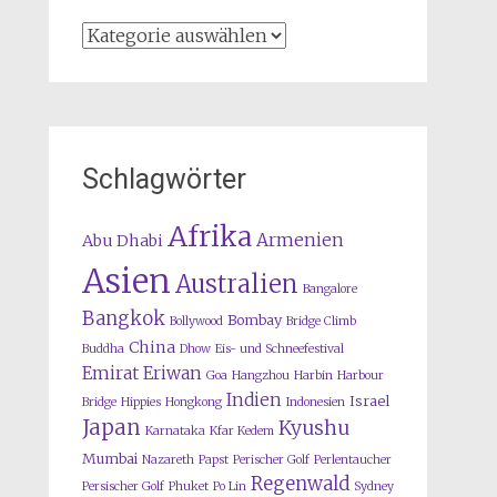
Kategorien
Schlagwörter
Afrika
Armenien
Abu Dhabi
Asien
Australien
Bangalore
Bangkok
Bombay
Bollywood
Bridge Climb
China
Buddha
Dhow
Eis- und Schneefestival
Emirat
Eriwan
Goa
Hangzhou
Harbin
Harbour
Indien
Israel
Bridge
Hippies
Hongkong
Indonesien
Japan
Kyushu
Karnataka
Kfar Kedem
Mumbai
Nazareth
Papst
Perischer Golf
Perlentaucher
Regenwald
Persischer Golf
Phuket
Po Lin
Sydney