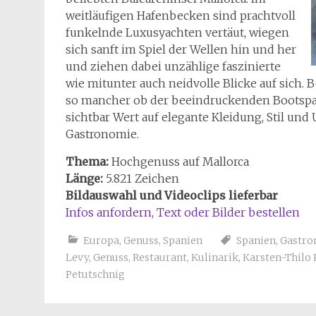
weitläufigen Hafenbecken sind prachtvoll
funkelnde Luxusyachten vertäut, wiegen
sich sanft im Spiel der Wellen hin und her
und ziehen dabei unzählige faszinierte
wie mitunter auch neidvolle Blicke auf sich
so mancher ob der beeindruckenden Bootspara
sichtbar Wert auf elegante Kleidung, Stil u
Gastronomie.
Thema:
Hochgenuss auf Mallorca
Länge:
5.821 Zeichen
Bildauswahl und Videoclips lieferbar
Infos anfordern, Text oder Bilder bestellen
Europa
,
Genuss
,
Spanien
Spanien
,
Gastro
Levy
,
Genuss
,
Restaurant
,
Kulinarik
,
Karsten-Thilo 
Petutschnig