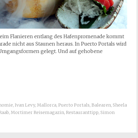
. Beim Flanieren entlang des Hafenpromenade kommt
de nicht aus Staunen heraus. In Puerto Portals wird
nd Umgangsformen gelegt. Und auf gehobene
nomie
,
Ivan Levy
,
Mallorca
,
Puerto Portals
,
Balearen
,
Sheela
Raab
,
Mortimer Reisemagazin
,
Restauranttipp
,
Simon