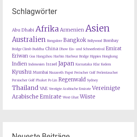
Schlagwörter
Asien
Afrika
Armenien
Abu Dhabi
Australien
Bangkok
Bombay
Bangalore
Bollywood
Emirat
China
Bridge Climb
Buddha
Dhow
Eis- und Schneefestival
Eriwan
Goa
Hangzhou
Harbin
Harbour Bridge
Hippies
Hongkong
Japan
Indien
Israel
Indonesien
Karnataka
Kfar Kedem
Kyushu
Mumbai
Nazareth
Papst
Perischer Golf
Perlentaucher
Regenwald
Persischer Golf
Phuket
Po Lin
Sydney
Thailand
Vereinigte
VAE
Vereiigte Arabische Emirate
Arabische Emirate
Wüste
West Ghat
Neueste Beiträge