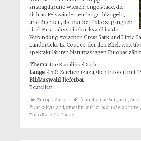
smaragdgrüne Wiesen, enge Pfade, die
sich an Felswänden entlangschlängeln,
und Buchten, die nur bei Ebbe zugänglich
sind. Besonders eindrucksvoll ist die
Verbindung zwischen Great Sark und Little S
Landbrücke La Coupée, der den Blick weit üb
spektakulärsten Naturpassagen Europas zählt
Thema:
Die Kanalinsel Sark
Länge
: 4.503 Zeichen (zuzüglich Infoteil mit 
Bildauswahl lieferbar
Bestellen
Europa
,
Sark
Ärmelkanal
,
Seigneur
,
Autof
#DarkSkyIsland
,
#Inselurlaub
,
#LaCoupée
,
autofrei
Thilo Raab
,
La Coupée