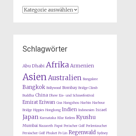
Kategorien
Schlagwörter
Afrika
Armenien
Abu Dhabi
Asien
Australien
Bangalore
Bangkok
Bombay
Bollywood
Bridge Climb
China
Buddha
Dhow
Eis- und Schneefestival
Emirat
Eriwan
Goa
Hangzhou
Harbin
Harbour
Indien
Israel
Bridge
Hippies
Hongkong
Indonesien
Japan
Kyushu
Karnataka
Kfar Kedem
Mumbai
Nazareth
Papst
Perischer Golf
Perlentaucher
Regenwald
Persischer Golf
Phuket
Po Lin
Sydney