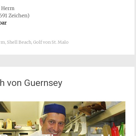
l Herm
.691 Zeichen)
bar
rm
,
Shell Beach
,
Golf von St. Malo
h von Guernsey