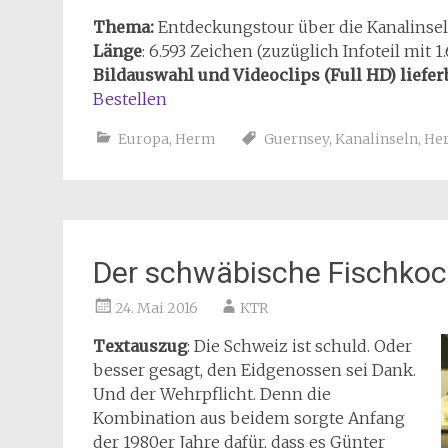
Thema:
Entdeckungstour über die Kanalinse
Länge
: 6.593 Zeichen (zuzüglich Infoteil mit 1
Bildauswahl und Videoclips (Full HD) liefer
Bestellen
Europa
,
Herm
Guernsey
,
Kanalinseln
,
He
Der schwäbische Fischkoc
24. Mai 2016
KTR
Textauszug
: Die Schweiz ist schuld. Oder
besser gesagt, den Eidgenossen sei Dank.
Und der Wehrpflicht. Denn die
Kombination aus beidem sorgte Anfang
der 1980er Jahre dafür, dass es Günter