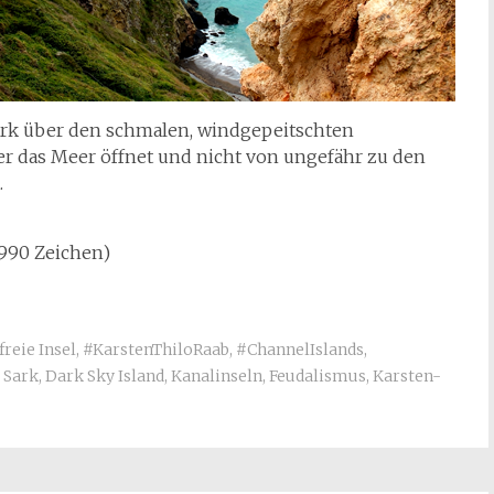
ark über den schmalen, windgepeitschten
er das Meer öffnet und nicht von ungefähr zu den
.
1.990 Zeichen)
reie Insel
,
#KarstenThiloRaab
,
#ChannelIslands
,
,
Sark
,
Dark Sky Island
,
Kanalinseln
,
Feudalismus
,
Karsten-