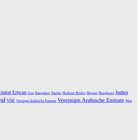
mirat
Eriwan
Indien
Goa
Hangzhou
Harbin
Harbour Bridge
Hippies
Hongkong
nd
Vereinigte Arabische Emirate
VAE
Vereiigte Arabische Emirate
West