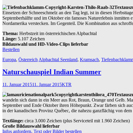
Textausz
Einsetzen der Schneeschmelz an den Tag legt, ist in diesen Herbstta
Septemberhälfte und im Oktober ein famoses Naturerlebnis inmitten e
Nordamerika verstecken. Im Gegenteil. Die Kombination aus schroffen
Thema:
Herbstzeit im österreichischen Alpbachtal
Länge:
5.107 Zeichen
Bildauswahl und HD-Video-Clips lieferbar
Bestellen
Europa
,
Österreich
Alpbachtal Seenland
,
Kramsach
,
Tiefenbachklam
Naturschauspiel Indian Summer
11. Januar 2015
11. Januar 2015
KTR
Textausz
wandeln sich dann in ein Meer aus Rot, Braun, Orange und Gelb. Mal
September und Ende Oktober ihren Höhepunkt. Zwar färben sich auch 
in der kanadischen Provinz Québec, die nahezu ganzflächig von dem B
Textlänge:
circa 3.000 Zeichen (plus Serviceteil mit 1.960 Zeichen)
Große
Bildauswahl lieferbar
Infos anfordern, Text oder Bilder bestellen