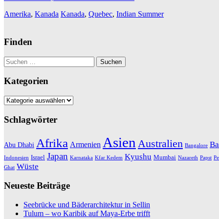
Amerika
,
Kanada
Kanada
,
Quebec
,
Indian Summer
Finden
Suchen
nach:
Kategorien
Kategorien
Schlagwörter
Asien
Afrika
Australien
Ba
Armenien
Abu Dhabi
Bangalore
Japan
Kyushu
Israel
Mumbai
Indonesien
Karnataka
Kfar Kedem
Nazareth
Papst
Pe
Wüste
Ghat
Neueste Beiträge
Seebrücke und Bäderarchitektur in Sellin
Tulum – wo Karibik auf Maya-Erbe trifft