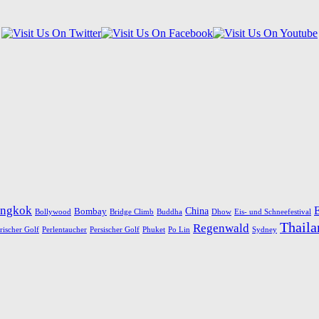
ngkok
E
China
Bombay
Bollywood
Bridge Climb
Buddha
Dhow
Eis- und Schneefestival
Thaila
Regenwald
rischer Golf
Perlentaucher
Persischer Golf
Phuket
Po Lin
Sydney