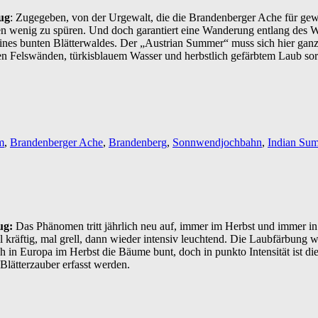
ug
: Zugegeben, von der Urgewalt, die die Brandenberger Ache für ge
gen wenig zu spüren. Und doch garantiert eine Wanderung entlang des 
ines bunten Blätterwaldes. Der „Austrian Summer“ muss sich hier ganz 
 Felswänden, türkisblauem Wasser und herbstlich gefärbtem Laub sorgte
m
,
Brandenberger Ache
,
Brandenberg
,
Sonnwendjochbahn
,
Indian Su
ug:
Das Phänomen tritt jährlich neu auf, immer im Herbst und immer i
 kräftig, mal grell, dann wieder intensiv leuchtend. Die Laubfärbung
in Europa im Herbst die Bäume bunt, doch in punkto Intensität ist di
lätterzauber erfasst werden.