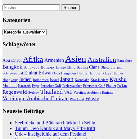
Suchen
nach:
Kategorien
Kategorien
Schlagwörter
Asien
Afrika
Australien
Armenien
Abu Dhabi
Bangalore
Bangkok
China
Bombay
Bollywood
Bridge Climb
Buddha
Dhow
Eis- und
Emirat
Eriwan
Schneefestival
Goa
Hangzhou
Harbin
Harbour Bridge
Hippies
Japan
Kyushu
Indien
Israel
Hongkong
Indonesien
Karnataka
Kfar Kedem
Mumbai
Nazareth
Papst
Perischer Golf
Perlentaucher
Persischer Golf
Phuket
Po Lin
Thailand
Regenwald
VAE
Sydney
Vereiigte Arabische Emirate
Vereinigte Arabische Emirate
Wüste
West Ghat
Neueste Beiträge
Seebrücke und Bäderarchitektur in Sellin
Tulum – wo Karibik auf Maya-Erbe trifft
Urk – Inselgefühle auf dem Festland