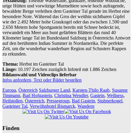
Textauszug:
Tosende Wasserfälle, glasklare, reißende Wildbäche,
urige Hütten und vorwitzige Murmeltiere sowie hoch aufragende,
bewaldete Berge verleihen dem Gasteiner Tal gerade im Herbst eine
besondere Note. Während das Gros der weithin sichtbaren Gipfel
wie der 2.492 Meter hohe Graukogel oder das zwischen 1.590 und
2.650 Metern hohe Sportgastein bereits mit Schnee bedeckt ist,
verwandelt ein Meer aus bunt gefärbten Blättern das rund 40
Kilometer lange Tal im Bundesland Salzburg in Österreichs Antwort
auf den berühmten Indian Summer in Nordamerika. Die perfekte
Zeit, um die wunderbar wanderbare Region auf Schusters Rappen
zu erkunden.
Thema:
Herbst im Gasteiner Tal
Länge:
10.197 Zeichen zuzüglich Infoteil mit 1.886 Zeichen
Bildauswahl und Videoclips lieferbar
Infos anfordern, Text oder Bilder bestellen
Europa
,
Österreich
Salzburger Land
,
Karsten-Thilo Raab
,
Susanne
Timmann
,
Bad Hofgastein
,
Christina Wendler
,
Gastein
,
Wellness
,
Heilstollen
,
Österreich
,
Pressegroup
,
Bad Gastein
,
Stubnerkogel
,
Gasteiner Tal
,
Verwöhnhotel Bismarck
,
Wandern
Finden