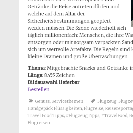
Getränke die Reise antreten dürfen und
welche auf dem Altar der
Sicherheitsbestimmungen geopfert
werden müssen. Die Szene wiederholt sich
täglich millionenfach: Menschen, die ihre Wa
entsorgen oder mit sorgsam verpackten Sandw
sich um wertvolle Artefakte. Die Regeln sind
kleine Dramen und große Überraschungen.
Thema:
Mitgebrachte Snacks und Getränke 
Länge
: 8.455 Zeichen
Bildauswahl lieferbar
Bestellen
Genuss
,
Servicethemen
Flugzeug
,
Flugze
Handgepäck Flüssigkeiten
,
Flugreise
,
Reisereporta
Travel Food Tipps
,
#FlugzeugTipps
,
#TravelFood
,
B
Flugreisen