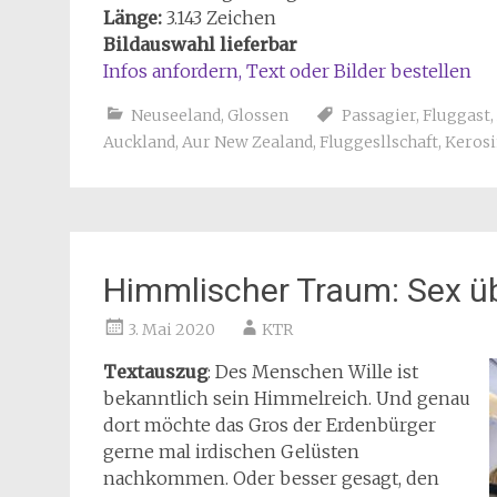
Länge:
3.143 Zeichen
Bildauswahl lieferbar
Infos anfordern, Text oder Bilder bestellen
Neuseeland
,
Glossen
Passagier
,
Fluggast
,
Auckland
,
Aur New Zealand
,
Fluggesllschaft
,
Keros
Himmlischer Traum: Sex ü
3. Mai 2020
KTR
Textauszug
: Des Menschen Wille ist
bekanntlich sein Himmelreich. Und genau
dort möchte das Gros der Erdenbürger
gerne mal irdischen Gelüsten
nachkommen. Oder besser gesagt, den