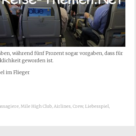
aben, während fünf Prozent sogar vorgaben, dass für
lichkeit geworden ist.
el im Flieger
assagiere
,
Mile High Club
,
Airlines
,
Crew
,
Liebesspiel
,