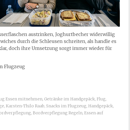
sserflaschen austrinken, Joghurtbecher widerwillig
iches durch die Schleusen schreiten, als handle es
 klar, doch ihre Umsetzung sorgt immer wieder für
im Flugzeug
ug Essen mitnehmen
,
Getränke im Handgepäck
,
Flug
,
ge
,
Karsten-Thilo Raab
,
Snacks im Flugzeug
,
Handgepäck
,
ordverpflegung
,
Bordverpflegung Regeln
,
Essen auf