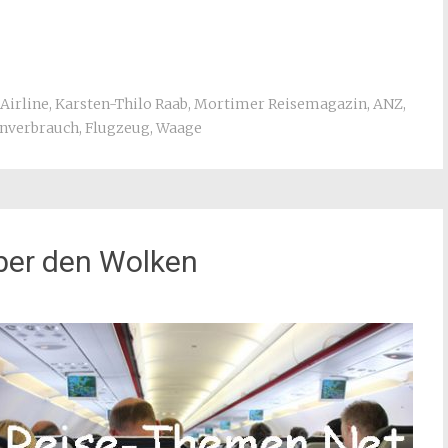
Airline
,
Karsten-Thilo Raab
,
Mortimer Reisemagazin
,
ANZ
,
inverbrauch
,
Flugzeug
,
Waage
ber den Wolken