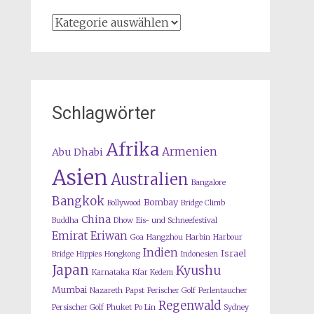
Kategorien
Schlagwörter
Afrika
Armenien
Abu Dhabi
Asien
Australien
Bangalore
Bangkok
Bombay
Bollywood
Bridge Climb
China
Buddha
Dhow
Eis- und Schneefestival
Emirat
Eriwan
Goa
Hangzhou
Harbin
Harbour
Indien
Israel
Bridge
Hippies
Hongkong
Indonesien
Japan
Kyushu
Karnataka
Kfar Kedem
Mumbai
Nazareth
Papst
Perischer Golf
Perlentaucher
Regenwald
Persischer Golf
Phuket
Po Lin
Sydney