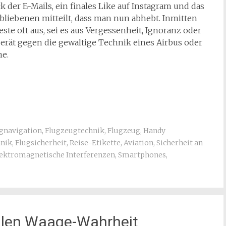
ck der E-Mails, ein finales Like auf Instagram und das
liebenen mitteilt, dass man nun abhebt. Inmitten
este oft aus, sei es aus Vergessenheit, Ignoranz oder
erät gegen die gewaltige Technik eines Airbus oder
ne.
gnavigation
,
Flugzeugtechnik
,
Flugzeug
,
Handy
hnik
,
Flugsicherheit
,
Reise-Etikette
,
Aviation
,
Sicherheit an
lektromagnetische Interferenzen
,
Smartphones
,
ollen Waage-Wahrheit