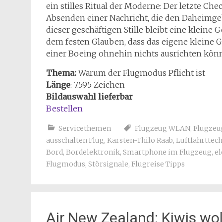
ein stilles Ritual der Moderne: Der letzte Che
Absenden einer Nachricht, die den Daheimgeb
dieser geschäftigen Stille bleibt eine kleine G
dem festen Glauben, dass das eigene kleine G
einer Boeing ohnehin nichts ausrichten kön
Thema:
Warum der Flugmodus Pflicht ist
Länge
:
7.595
Zeichen
Bildauswahl lieferbar
Bestellen
Servicethemen
Flugzeug WLAN
,
Flugzeu
ausschalten Flug
,
Karsten-Thilo Raab
,
Luftfahrttec
Bord
,
Bordelektronik
,
Smartphone im Flugzeug
,
e
Flugmodus
,
Störsignale
,
Flugreise Tipps
Air New Zealand: Kiwis w