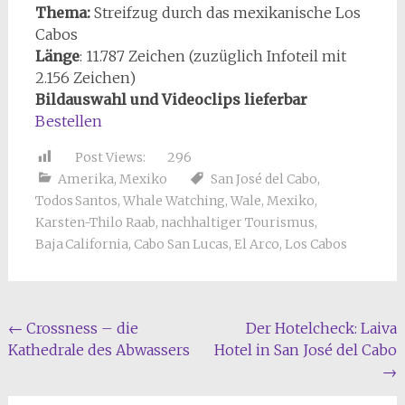
Thema:
Streifzug durch das mexikanische Los
Cabos
Länge
: 11.787
Zeichen (zuzüglich Infoteil mit
2.156 Zeichen)
Bildauswahl und Videoclips lieferbar
Bestellen
Post Views:
296
Amerika
,
Mexiko
San José del Cabo
,
Todos Santos
,
Whale Watching
,
Wale
,
Mexiko
,
Karsten-Thilo Raab
,
nachhaltiger Tourismus
,
Baja California
,
Cabo San Lucas
,
El Arco
,
Los Cabos
Beitragsnavigation
←
Crossness – die
Der Hotelcheck: Laiva
Kathedrale des Abwassers
Hotel in San José del Cabo
→