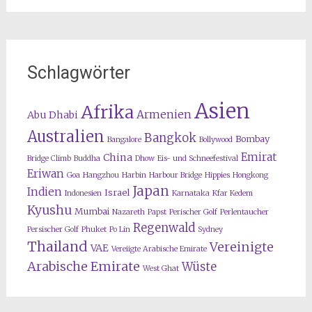
Schlagwörter
Asien
Afrika
Armenien
Abu Dhabi
Australien
Bangkok
Bombay
Bangalore
Bollywood
Emirat
China
Bridge Climb
Buddha
Dhow
Eis- und Schneefestival
Eriwan
Goa
Hangzhou
Harbin
Harbour Bridge
Hippies
Hongkong
Japan
Indien
Israel
Indonesien
Karnataka
Kfar Kedem
Kyushu
Mumbai
Nazareth
Papst
Perischer Golf
Perlentaucher
Regenwald
Persischer Golf
Phuket
Po Lin
Sydney
Thailand
Vereinigte
VAE
Vereiigte Arabische Emirate
Arabische Emirate
Wüste
West Ghat