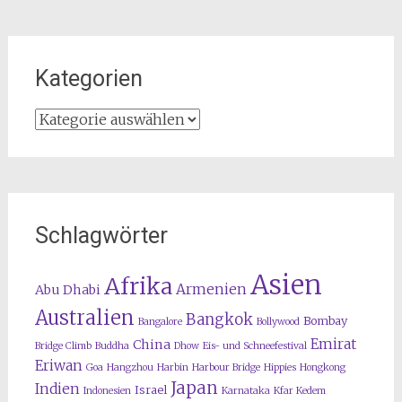
Kategorien
Kategorien
Schlagwörter
Asien
Afrika
Armenien
Abu Dhabi
Australien
Bangkok
Bombay
Bangalore
Bollywood
Emirat
China
Bridge Climb
Buddha
Dhow
Eis- und Schneefestival
Eriwan
Goa
Hangzhou
Harbin
Harbour Bridge
Hippies
Hongkong
Japan
Indien
Israel
Indonesien
Karnataka
Kfar Kedem