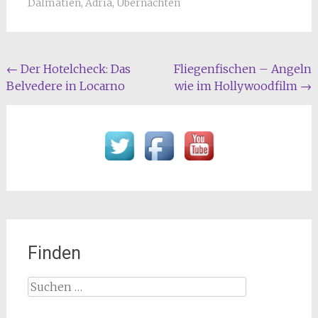
Dalmatien
,
Adria
,
Übernachten
Beitragsnavigation
←
Der Hotelcheck: Das
Fliegenfischen – Angeln
Belvedere in Locarno
wie im Hollywoodfilm
→
Finden
Suchen
nach: