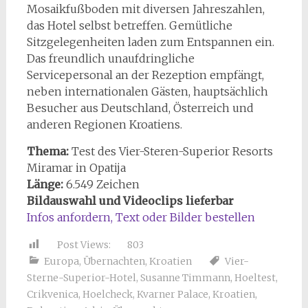
Mosaikfußboden mit diversen Jahreszahlen,
das Hotel selbst betreffen. Gemütliche
Sitzgelegenheiten laden zum Entspannen ein.
Das freundlich unaufdringliche
Servicepersonal an der Rezeption empfängt,
neben internationalen Gästen, hauptsächlich
Besucher aus Deutschland, Österreich und
anderen Regionen Kroatiens.
Thema:
Test des Vier-Steren-Superior Resorts
Miramar in Opatija
Länge:
6.549 Zeichen
Bildauswahl und Videoclips lieferbar
Infos anfordern, Text oder Bilder bestellen
Post Views:
803
Europa
,
Übernachten
,
Kroatien
Vier-
Sterne-Superior-Hotel
,
Susanne Timmann
,
Hoeltest
,
Crikvenica
,
Hoelcheck
,
Kvarner Palace
,
Kroatien
,