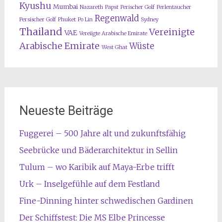
Kyushu
Mumbai
Nazareth
Papst
Perischer Golf
Perlentaucher
Regenwald
Persischer Golf
Phuket
Po Lin
Sydney
Thailand
Vereinigte
VAE
Vereiigte Arabische Emirate
Arabische Emirate
Wüste
West Ghat
Neueste Beiträge
Fuggerei – 500 Jahre alt und zukunftsfähig
Seebrücke und Bäderarchitektur in Sellin
Tulum – wo Karibik auf Maya-Erbe trifft
Urk – Inselgefühle auf dem Festland
Fine-Dinning hinter schwedischen Gardinen
Der Schiffstest: Die MS Elbe Princesse