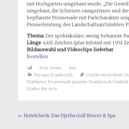
mit Hochgarten umgebaut wurde. „Die Gewöl
umgebaut, die Schienen rausgerissen und die 
bepflanzte Promenade mit Parkcharakter um
Pionierleistung des Landschaftsarchitekten P
Thema:
Der spektakuläre, wenig bekannte Pa
Länge
: 4.432 Zeichen (plus Infoteil mit 1.951 Z
Bildauswahl und Videoclips lieferbar
Bestellen
Post Views:
940
Europa
,
Frankreich
Coulée verte René-
Mathieux
,
Promenade plantée
,
Frankreich
,
Viadukt
Viaduc des Arts
Beitragsnavigation
←
Hotelcheck: Das Djerba Golf Resort & Spa