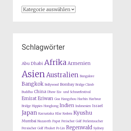
Kategorien
Schlagwörter
Afrika
Armenien
Abu Dhabi
Asien
Australien
Bangalore
Bangkok
Bombay
Bollywood
Bridge Climb
China
Buddha
Dhow
Eis- und Schneefestival
Emirat
Eriwan
Goa
Hangzhou
Harbin
Harbour
Indien
Israel
Bridge
Hippies
Hongkong
Indonesien
Japan
Kyushu
Karnataka
Kfar Kedem
Mumbai
Nazareth
Papst
Perischer Golf
Perlentaucher
Regenwald
Persischer Golf
Phuket
Po Lin
Sydney