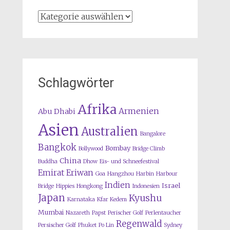
Kategorien
Schlagwörter
Afrika
Armenien
Abu Dhabi
Asien
Australien
Bangalore
Bangkok
Bombay
Bollywood
Bridge Climb
China
Buddha
Dhow
Eis- und Schneefestival
Emirat
Eriwan
Goa
Hangzhou
Harbin
Harbour
Indien
Israel
Bridge
Hippies
Hongkong
Indonesien
Japan
Kyushu
Karnataka
Kfar Kedem
Mumbai
Nazareth
Papst
Perischer Golf
Perlentaucher
Regenwald
Persischer Golf
Phuket
Po Lin
Sydney