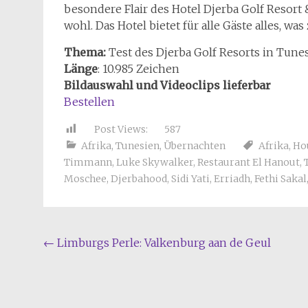
besondere Flair des Hotel Djerba Golf Resort 
wohl. Das Hotel bietet für alle Gäste alles, 
Thema:
Test des Djerba Golf Resorts in Tune
Länge
: 10.985 Zeichen
Bildauswahl und Videoclips lieferbar
Bestellen
Post Views:
587
Afrika
,
Tunesien
,
Übernachten
Afrika
,
Ho
Timmann
,
Luke Skywalker
,
Restaurant El Hanout
,
Moschee
,
Djerbahood
,
Sidi Yati
,
Erriadh
,
Fethi Sakal
Beitragsnavigation
←
Limburgs Perle: Valkenburg aan de Geul