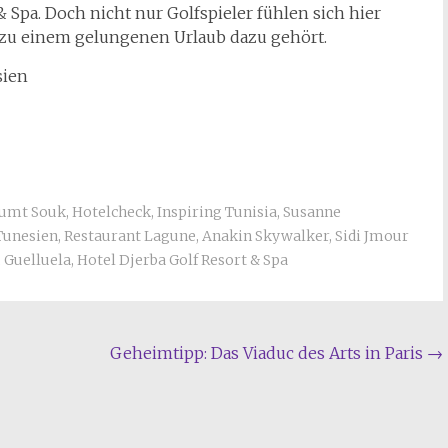
& Spa. Doch nicht nur Golfspieler fühlen sich hier
was zu einem gelungenen Urlaub dazu gehört.
sien
umt Souk
,
Hotelcheck
,
Inspiring Tunisia
,
Susanne
Tunesien
,
Restaurant Lagune
,
Anakin Skywalker
,
Sidi Jmour
,
Guelluela
,
Hotel Djerba Golf Resort & Spa
Geheimtipp: Das Viaduc des Arts in Paris
→