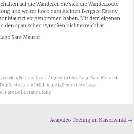
hatten auf die Wanderer, die sich die Wanderroute
Llong und weiter hoch zum kleinen Bergsee Estany
 Sant Maurici vorgenommen haben. Mit dem eigenen
in den spanischen Pyrenäen nicht erreichbar..
Lago Sant Maurici
Pyrenäen
,
Nationalpark Aigüestortes y Lago Sant Maurici
,
d’Aigüestortes
,
ADNLleida
,
Aigüestortes y Lago
,
el Parc Boi
,
Estany Llong
Acapulco-Feeling im Kaiserwinkl
→