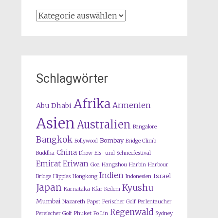
Kategorien
Schlagwörter
Afrika
Armenien
Abu Dhabi
Asien
Australien
Bangalore
Bangkok
Bombay
Bollywood
Bridge Climb
China
Buddha
Dhow
Eis- und Schneefestival
Emirat
Eriwan
Goa
Hangzhou
Harbin
Harbour
Indien
Israel
Bridge
Hippies
Hongkong
Indonesien
Japan
Kyushu
Karnataka
Kfar Kedem
Mumbai
Nazareth
Papst
Perischer Golf
Perlentaucher
Regenwald
Persischer Golf
Phuket
Po Lin
Sydney