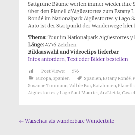
Sattgrüne Bäume werfen immer wieder ihre Sc
über den Planell d’Aigüestortes zum Estany 
Rondé im Nationalpark Aigüestortes y Lago
Auto ist der Startpunkt der Wanderwege hier 
Thema:
Tour im Nationalpark Aigüestortes y 
Länge:
4.776 Zeichen
Bildauswahl und Videoclips lieferbar
Infos anfordern, Text oder Bilder bestellen
Post Views:
576
Europa
,
Spanien
Spanien
,
Estany Rondé
,
Susanne Timmann
,
Vall de Boi
,
Katalonien
,
Planell 
Aigüestortes y Lago Sant Maurici
,
AraLleida
,
Casa d
Beitragsnavigation
←
Warschau als wunderbare Wundertüte