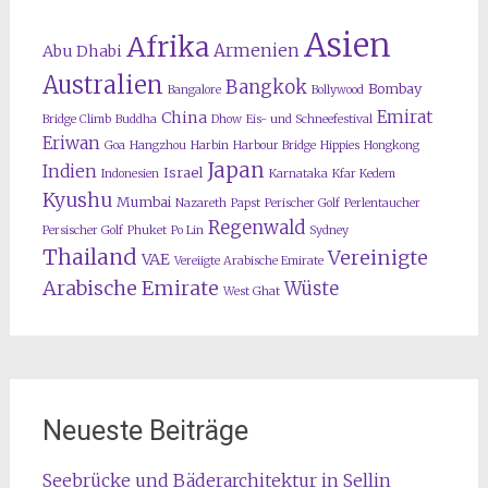
Asien
Afrika
Armenien
Abu Dhabi
Australien
Bangkok
Bombay
Bangalore
Bollywood
Emirat
China
Bridge Climb
Buddha
Dhow
Eis- und Schneefestival
Eriwan
Goa
Hangzhou
Harbin
Harbour Bridge
Hippies
Hongkong
Japan
Indien
Israel
Indonesien
Karnataka
Kfar Kedem
Kyushu
Mumbai
Nazareth
Papst
Perischer Golf
Perlentaucher
Regenwald
Persischer Golf
Phuket
Po Lin
Sydney
Thailand
Vereinigte
VAE
Vereiigte Arabische Emirate
Arabische Emirate
Wüste
West Ghat
Neueste Beiträge
Seebrücke und Bäderarchitektur in Sellin