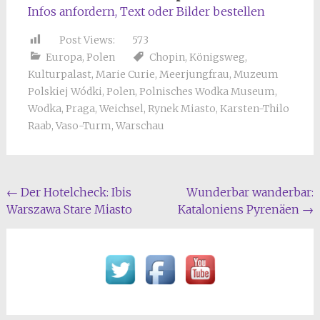
Infos anfordern, Text oder Bilder bestellen
Post Views:
573
Europa
,
Polen
Chopin
,
Königsweg
,
Kulturpalast
,
Marie Curie
,
Meerjungfrau
,
Muzeum
Polskiej Wódki
,
Polen
,
Polnisches Wodka Museum
,
Wodka
,
Praga
,
Weichsel
,
Rynek Miasto
,
Karsten-Thilo
Raab
,
Vaso-Turm
,
Warschau
Beitragsnavigation
←
Der Hotelcheck: Ibis
Wunderbar wanderbar:
Warszawa Stare Miasto
Kataloniens Pyrenäen
→