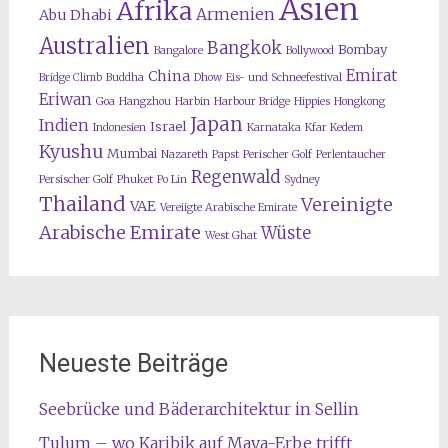
Asien
Afrika
Armenien
Abu Dhabi
Australien
Bangkok
Bombay
Bangalore
Bollywood
Emirat
China
Bridge Climb
Buddha
Dhow
Eis- und Schneefestival
Eriwan
Goa
Hangzhou
Harbin
Harbour Bridge
Hippies
Hongkong
Japan
Indien
Israel
Indonesien
Karnataka
Kfar Kedem
Kyushu
Mumbai
Nazareth
Papst
Perischer Golf
Perlentaucher
Regenwald
Persischer Golf
Phuket
Po Lin
Sydney
Thailand
Vereinigte
VAE
Vereiigte Arabische Emirate
Arabische Emirate
Wüste
West Ghat
Neueste Beiträge
Seebrücke und Bäderarchitektur in Sellin
Tulum – wo Karibik auf Maya-Erbe trifft